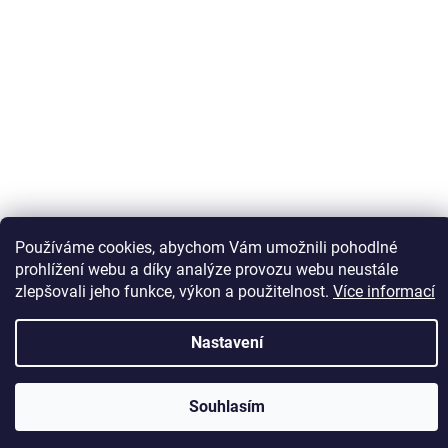
Používáme cookies, abychom Vám umožnili pohodlné
Sledovat na Instagramu
prohlížení webu a díky analýze provozu webu neustále
zlepšovali jeho funkce, výkon a použitelnost.
Více informací
Vytvořil Shoptet
Nastavení
Copyright 2026
Kaps comm
. Všechna práva vyhrazena.
Souhlasím