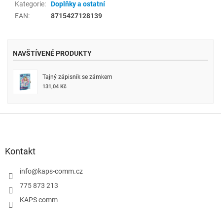
Kategorie
:
Doplňky a ostatní
EAN
:
8715427128139
NAVŠTÍVENÉ PRODUKTY
Tajný zápisník se zámkem
131,04 Kč
Z
á
p
a
Kontakt
t
í
info
@
kaps-comm.cz
775 873 213
KAPS comm