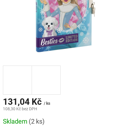
131,04 Kč
/ ks
108,30 Kč bez DPH
Měrná
Skladem
(2 ks)
cena: