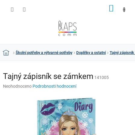
Přejít
NÁKUP
na
obsah
KOŠÍK
Školní potřeby a výtvarné potřeby
Doplňky a ostatní
Tajný zápisní
Domů
Tajný zápisník se zámkem
141005
Průměrné
Neohodnoceno
Podrobnosti hodnocení
hodnocení
produktu
je
0,0
z
5
hvězdiček.