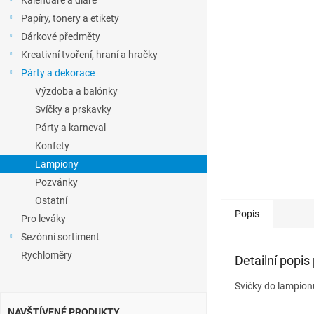
Kalendáře a diáře
l
Papíry, tonery a etikety
Dárkové předměty
Kreativní tvoření, hraní a hračky
Párty a dekorace
Výzdoba a balónky
Svíčky a prskavky
Párty a karneval
Konfety
Lampiony
Pozvánky
Ostatní
Popis
Pro leváky
Sezónní sortiment
Rychloměry
Detailní popis
Svíčky do lampion
NAVŠTÍVENÉ PRODUKTY