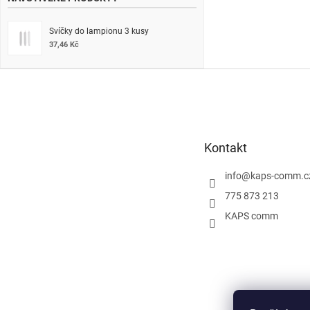
Svíčky do lampionu 3 kusy
37,46 Kč
Z
á
p
a
t
Kontakt
í
info
@
kaps-comm.c
775 873 213
KAPS comm