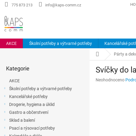
Přejít
HO
775 873 213
info@kaps-comm.cz
na
obsah
AKCE
Školní potřeby a výtvarné potřeby
Kancelářské pot
P
Domů
Párty a dek
o
Přeskočit
s
Kategorie
Svíčky do l
kategorie
t
r
Průměrné
Neohodnoceno
Podro
AKCE
a
hodnocení
Školní potřeby a výtvarné potřeby
n
produktu
Kancelářské potřeby
n
je
0,0
í
Drogerie, hygiena a úklid
z
p
Gastro a občerstvení
5
a
hvězdiček.
Sklad a balení
n
Psací a rýsovací potřeby
e