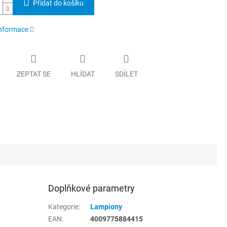
Přidat do košíku
informace
ZEPTAT SE
HLÍDAT
SDÍLET
Doplňkové parametry
Kategorie
:
Lampiony
EAN
:
4009775884415