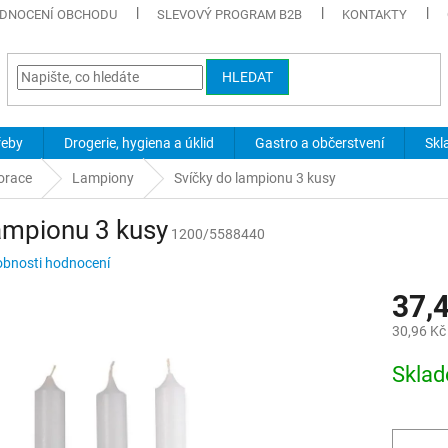
DNOCENÍ OBCHODU
SLEVOVÝ PROGRAM B2B
KONTAKTY
HLEDAT
řeby
Drogerie, hygiena a úklid
Gastro a občerstvení
Skl
orace
Lampiony
Svíčky do lampionu 3 kusy
ampionu 3 kusy
1200/5588440
bnosti hodnocení
37,
30,96 Kč
Měrná
Skla
cena: