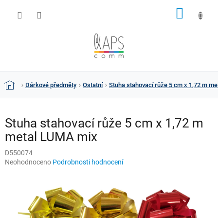
Přejít
NÁKUP
na
obsah
KOŠÍK
Dárkové předměty
Ostatní
Stuha stahovací růže 5 cm x 1,72 m m
Domů
Stuha stahovací růže 5 cm x 1,72 m
metal LUMA mix
D550074
Průměrné
Neohodnoceno
Podrobnosti hodnocení
hodnocení
produktu
je
0,0
z
5