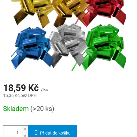
hvězdiček.
18,59 Kč
/ ks
15,36 Kč bez DPH
Měrná
Skladem
(>20 ks)
cena:
Přidat do košíku