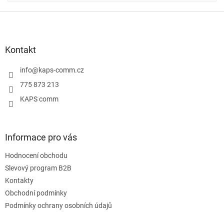
Z
á
p
a
Kontakt
t
í
info
@
kaps-comm.cz
775 873 213
KAPS comm
Informace pro vás
Hodnocení obchodu
Slevový program B2B
Kontakty
Obchodní podmínky
Podmínky ochrany osobních údajů