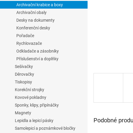
l
Archivační krabice a boxy
Archivační obaly
Desky na dokumenty
Konferenční desky
Pořadače
Rychlovazače
Odkladače a zásobníky
Příslušenství a doplňky
Sešívačky
Děrovačky
Tiskopisy
Korekční strojky
Kovové pokladny
Sponky, klipy, připínáčky
Magnety
Podobné produk
Lepidla a lepicí pásky
Samolepicí a poznámkové bločky