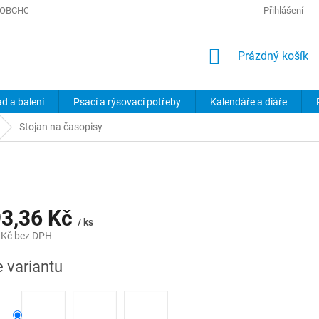
OBCHODNÍ PODMÍNKY
PODMÍNKY OCHRANY OSOBNÍCH ÚDAJŮ
Přihlášení
NÁKUPNÍ
Prázdný košík
KOŠÍK
ad a balení
Psací a rýsovací potřeby
Kalendáře a diáře
Stojan na časopisy
3,36 Kč
/ ks
 Kč
bez DPH
e variantu