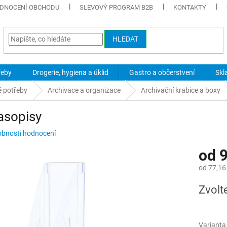
DNOCENÍ OBCHODU
SLEVOVÝ PROGRAM B2B
KONTAKTY
HLEDAT
řeby
Drogerie, hygiena a úklid
Gastro a občerstvení
Skl
é potřeby
Archivace a organizace
Archivační krabice a boxy
asopisy
bnosti hodnocení
od
9
od
77,16
Měrná
Zvolt
cena:
Varianta