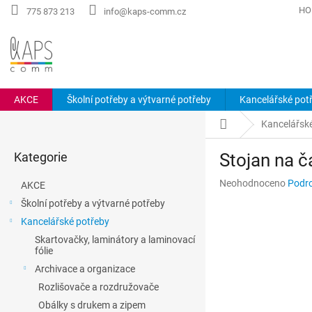
Přejít
HO
775 873 213
info@kaps-comm.cz
na
obsah
AKCE
Školní potřeby a výtvarné potřeby
Kancelářské pot
P
Domů
Kancelářsk
o
Přeskočit
s
Kategorie
Stojan na č
kategorie
t
r
Průměrné
Neohodnoceno
Podro
AKCE
a
hodnocení
Školní potřeby a výtvarné potřeby
n
produktu
Kancelářské potřeby
n
je
0,0
í
Skartovačky, laminátory a laminovací
z
fólie
p
5
a
Archivace a organizace
hvězdiček.
n
Rozlišovače a rozdružovače
e
Obálky s drukem a zipem