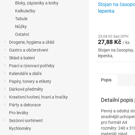
Bloky, zápisníky a knihy
Stojan na časop
lepenka
Kalkulačky
Tabule
Nůžky
Ostatní
23,04 Kč bez DPH
27,88 Kč
Drogerie, hygiena a úklid
/ ks
Gastro a občerstvení
Stojan na časopisy
lepenka,
Sklad a balení
Psací a rýsovací potřeby
Kalendáře a diáře
Popis
Papíry, tonery a etikety
Dárkové předměty
Kreativní tvoření, hraní a hračky
Detailní popis
Párty a dekorace
Pevný a odolný sto
Pro leváky
snadnější uchopen
Sezónní sortiment
pro formát A4
rozměry: 240 x 31
Rychloměry
materiál: plast