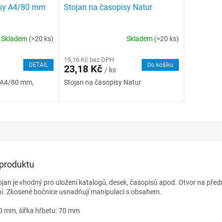
isy A4/80 mm
Stojan na časopisy Natur
Skladem
(>20 ks)
Skladem
(>20 ks)
19,16 Kč bez DPH
DETAIL
Do košíku
23,18 Kč
/ ks
, A4/80 mm,
Stojan na časopisy Natur
 produktu
jan je vhodný pro uložení katalogů, desek, časopisů apod. Otvor na před
í. Zkosené bočnice usnadňují manipulaci s obsahem.
0 mm, šířka hřbetu: 70 mm