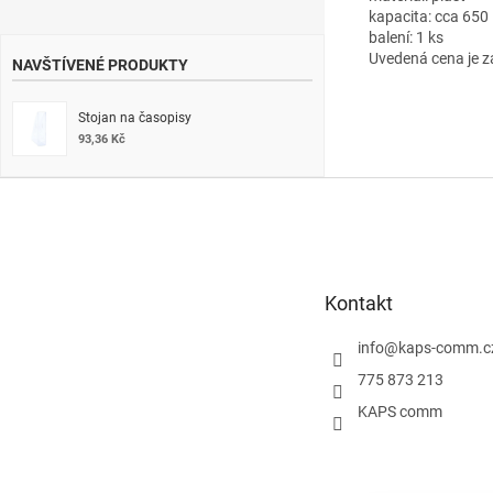
kapacita: cca 650 
balení: 1 ks
Uvedená cena je z
NAVŠTÍVENÉ PRODUKTY
Stojan na časopisy
93,36 Kč
Z
á
p
a
t
Kontakt
í
info
@
kaps-comm.c
775 873 213
KAPS comm