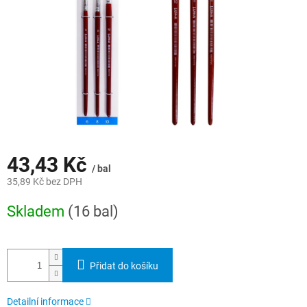
43,43 Kč
/ bal
35,89 Kč bez DPH
Měrná
Skladem
(16 bal)
cena:
Přidat do košíku
Detailní informace