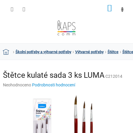
Přejít
NÁKUP
na
obsah
KOŠÍK
Školní potřeby a výtvarné potřeby
Výtvarné potřeby
Štětce
Štětc
Domů
Štětce kulaté sada 3 ks LUMA
C212014
Průměrné
Neohodnoceno
Podrobnosti hodnocení
hodnocení
produktu
je
0,0
z
5
hvězdiček.