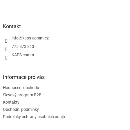
Z
á
p
a
Kontakt
t
í
info
@
kaps-comm.cz
775 873 213
KAPS comm
Informace pro vás
Hodnocení obchodu
Slevový program B2B
Kontakty
Obchodní podmínky
Podmínky ochrany osobních údajů