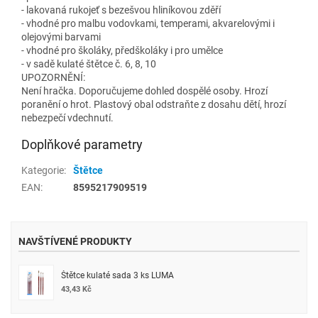
- lakovaná rukojeť s bezešvou hliníkovou zděří
- vhodné pro malbu vodovkami, temperami, akvarelovými i
olejovými barvami
- vhodné pro školáky, předškoláky i pro umělce
- v sadě kulaté štětce č. 6, 8, 10
UPOZORNĚNÍ:
Není hračka. Doporučujeme dohled dospělé osoby. Hrozí
poranění o hrot. Plastový obal odstraňte z dosahu dětí, hrozí
nebezpečí vdechnutí.
Doplňkové parametry
Kategorie
:
Štětce
EAN
:
8595217909519
NAVŠTÍVENÉ PRODUKTY
Štětce kulaté sada 3 ks LUMA
43,43 Kč