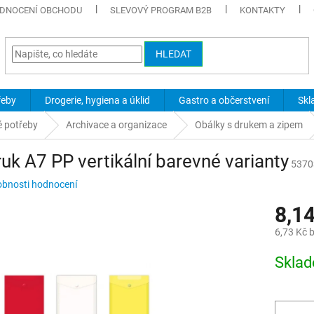
DNOCENÍ OBCHODU
SLEVOVÝ PROGRAM B2B
KONTAKTY
HLEDAT
řeby
Drogerie, hygiena a úklid
Gastro a občerstvení
Skl
é potřeby
Archivace a organizace
Obálky s drukem a zipem
uk A7 PP vertikální barevné varianty
5370
bnosti hodnocení
8,1
6,73 Kč 
Měrná
Skla
cena: