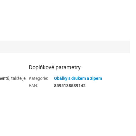
Doplňkové parametry
entů, takže je
Kategorie
:
Obálky s drukem a zipem
EAN
:
8595138589142