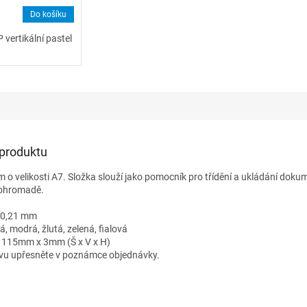
Do košíku
 vertikální pastel
 produktu
 o velikosti A7. Složka slouží jako pomocník pro třídění a ukládání dokum
pohromadě.
 0,21 mm
á, modrá, žlutá, zelená, fialová
115mm x 3mm (Š x V x H)
u upřesněte v poznámce objednávky.