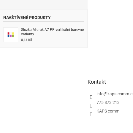
NAVŠTÍVENÉ PRODUKTY
Složka M druk A7 PP vertikální barevné
varianty
8,14 Kč
Z
á
p
a
t
Kontakt
í
info
@
kaps-comm.c
775 873 213
KAPS comm