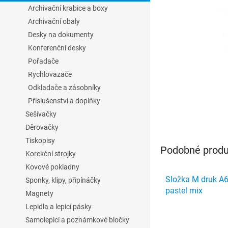
l
Archivační krabice a boxy
Archivační obaly
Desky na dokumenty
Konferenční desky
Pořadače
Rychlovazače
Odkladače a zásobníky
Příslušenství a doplňky
Sešívačky
Děrovačky
Tiskopisy
Podobné produk
Korekční strojky
Kovové pokladny
Složka M druk A6 
Sponky, klipy, připínáčky
pastel mix
Magnety
Lepidla a lepicí pásky
Samolepicí a poznámkové bločky