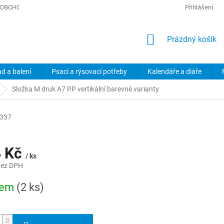
OBCHODNÍ PODMÍNKY
PODMÍNKY OCHRANY OSOBNÍCH ÚDAJŮ
Přihlášení
NÁKUPNÍ
Prázdný košík
KOŠÍK
ad a balení
Psací a rýsovací potřeby
Kalendáře a diáře
Složka M druk A7 PP vertikální barevné varianty
337
4 Kč
/ ks
bez DPH
dem
(2 ks)