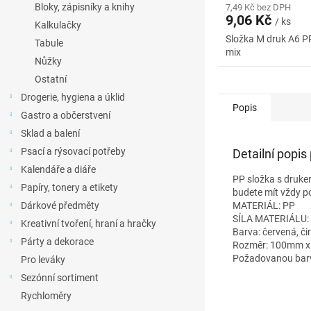
Bloky, zápisníky a knihy
7,49 Kč bez DPH
9,06 Kč
/ ks
Kalkulačky
Složka M druk A6 PP
Tabule
mix
Nůžky
Ostatní
Drogerie, hygiena a úklid
Popis
Gastro a občerstvení
Sklad a balení
Psací a rýsovací potřeby
Detailní popis
Kalendáře a diáře
PP složka s drukem
Papíry, tonery a etikety
budete mít vždy 
Dárkové předměty
MATERIÁL: PP
SÍLA MATERIÁLU:
Kreativní tvoření, hraní a hračky
Barva: červená, čir
Párty a dekorace
Rozměr: 100mm x 
Požadovanou barv
Pro leváky
Sezónní sortiment
Rychloměry