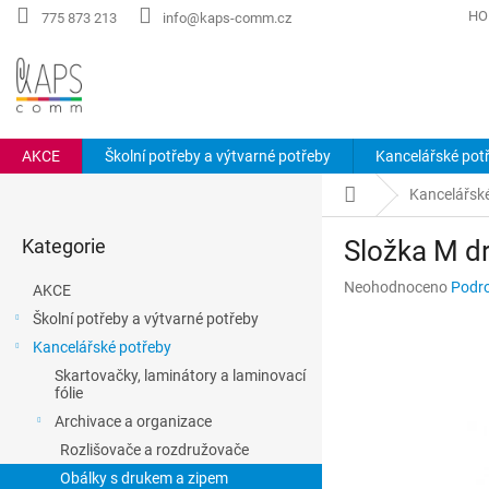
Přejít
HO
775 873 213
info@kaps-comm.cz
na
obsah
AKCE
Školní potřeby a výtvarné potřeby
Kancelářské pot
P
Domů
Kancelářsk
o
Přeskočit
s
Kategorie
Složka M dr
kategorie
t
r
Průměrné
Neohodnoceno
Podro
AKCE
a
hodnocení
Školní potřeby a výtvarné potřeby
n
produktu
Kancelářské potřeby
n
je
0,0
í
Skartovačky, laminátory a laminovací
z
fólie
p
5
a
Archivace a organizace
hvězdiček.
n
Rozlišovače a rozdružovače
e
Obálky s drukem a zipem