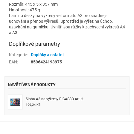
Rozměr: 445 x 5 x 357 mm
Hmotnost: 475 g
Lamino desky na výkresy ve formátu A3 pro snadnější
uchování a přenos výkresů. Uprostřed je výřez na úchop,
uzavírání na gumičku. Uvnitř jsou růžky k zachycení výkresů A4
a A3.
Doplňkové parametry
Kategorie
:
Doplňky a ostatní
EAN
:
8596424193975
NAVŠTÍVENÉ PRODUKTY
Sloha A3 na výkresy PICASSO Artist
199,24 Kč
Z
á