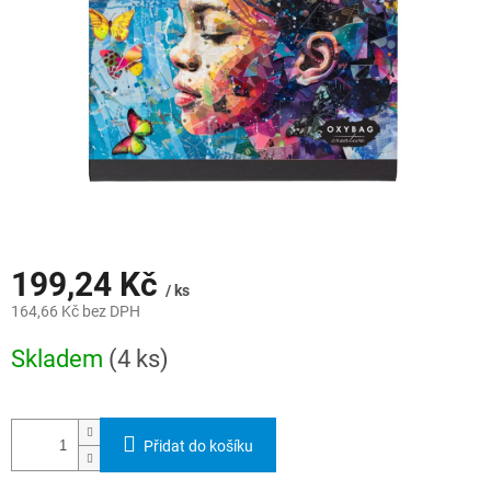
199,24 Kč
/ ks
164,66 Kč bez DPH
Měrná
Skladem
(4 ks)
cena:
Přidat do košíku