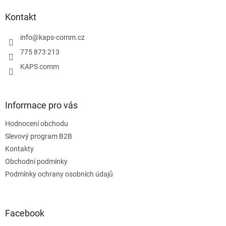
p
a
Kontakt
t
í
info
@
kaps-comm.cz
775 873 213
KAPS comm
Informace pro vás
Hodnocení obchodu
Slevový program B2B
Kontakty
Obchodní podmínky
Podmínky ochrany osobních údajů
Facebook