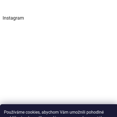
Instagram
Sledovat na Instagramu
Používáme cookies, abychom Vám umožnili pohodlné