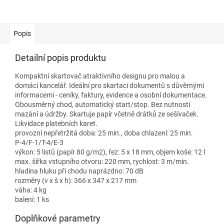
Popis
Detailní popis produktu
Kompaktní skartovač atraktivního designu pro malou a
domácí kancelář. Ideální pro skartaci dokumentů s důvěrnými
informacemi - ceníky, faktury, evidence a osobní dokumentace.
Obousměrný chod, automatický start/stop. Bez nutnosti
mazání a údržby. Skartuje papír včetně drátků ze sešívaček.
Likvidace platebních karet.
provozní nepřetržitá doba: 25 min., doba chlazení: 25 min.
P-4/F-1/T-4/E-3
výkon: 5 listů (papír 80 g/m2), řez: 5 x 18 mm, objem koše: 12 l
max. šířka vstupního otvoru: 220 mm, rychlost: 3 m/min.
hladina hluku při chodu naprázdno: 70 dB
rozměry (v x š x h): 366 x 347 x 217 mm
váha: 4 kg
balení: 1 ks
Doplňkové parametry