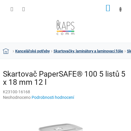
Přejít
NÁKUP
na
obsah
KOŠÍK
Kancelářské potřeby
Skartovačky, laminátory a laminovací fólie
Sk
Domů
Skartovač PaperSAFE® 100 5 listů 5
x 18 mm 12 l
K23100-16168
Průměrné
Neohodnoceno
Podrobnosti hodnocení
hodnocení
produktu
je
0,0
z
5