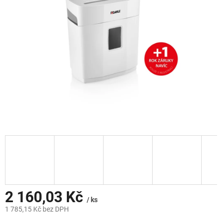
hvězdiček.
2 160,03 Kč
/ ks
1 785,15 Kč bez DPH