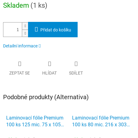
Měrná
Skladem
(1 ks)
cena:
Přidat do košíku
Detailní informace
ZEPTAT SE
HLÍDAT
SDÍLET
Podobné produkty (Alternativa)
Laminovací fólie Premium
Laminovací fólie Premium
100 ks 125 mic. 75 x 105
100 ks 80 mic. 216 x 303
mm
mm