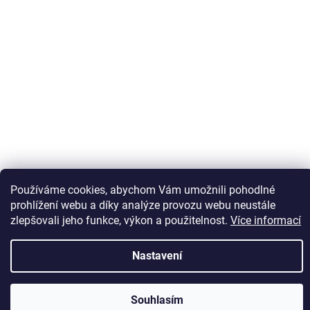
Sledovat na Instagramu
Používáme cookies, abychom Vám umožnili pohodlné
prohlížení webu a díky analýze provozu webu neustále
zlepšovali jeho funkce, výkon a použitelnost.
Více informací
Vytvořil Shoptet
Nastavení
Copyright 2026
Kaps comm
. Všechna práva vyhrazena.
Souhlasím