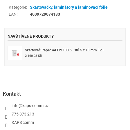
Kategorie
:
Skartovačky, laminátory a laminovací fólie
EAN
:
4009729074183
NAVŠTÍVENÉ PRODUKTY
Skartovač PaperSAFE® 100 5 listů 5 x 18 mm 12 l
2 160,03 Kč
Z
á
p
a
Kontakt
t
í
info
@
kaps-comm.cz
775 873 213
KAPS comm