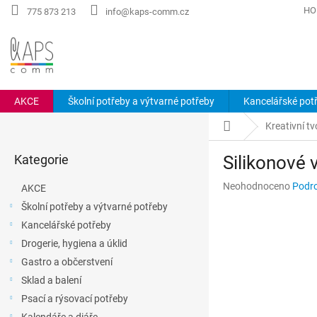
Přejít
HO
775 873 213
info@kaps-comm.cz
na
obsah
AKCE
Školní potřeby a výtvarné potřeby
Kancelářské pot
P
Domů
Kreativní tv
o
Přeskočit
s
Kategorie
Silikonové 
kategorie
t
r
Průměrné
Neohodnoceno
Podro
AKCE
a
hodnocení
Školní potřeby a výtvarné potřeby
n
produktu
Kancelářské potřeby
n
je
0,0
í
Drogerie, hygiena a úklid
z
p
Gastro a občerstvení
5
a
hvězdiček.
Sklad a balení
n
Psací a rýsovací potřeby
e