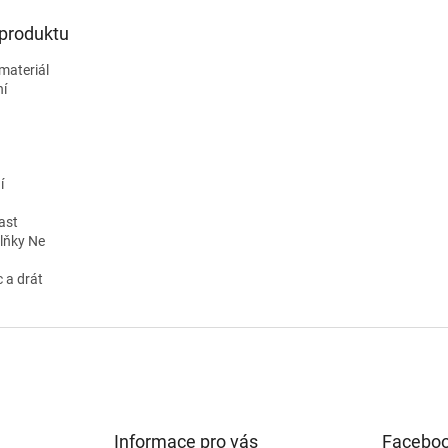
 produktu
materiál
ní
í
ast
lňky Ne
 a drát
Informace pro vás
Facebo