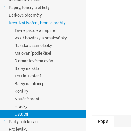
Kalendáře a diáře
l
Papíry, tonery a etikety
Dárkové předměty
Kreativní tvoření, hraní a hračky
Tavné pistole a náplně
Vystřihovánky a omalovánky
Razítka a samolepky
Malování podle čísel
Diamantové malování
Barvy na sklo
Textilní tvoření
Barvy na obličej
Korálky
Naučné hraní
Hračky
Ostatní
Popis
Párty a dekorace
Pro leváky