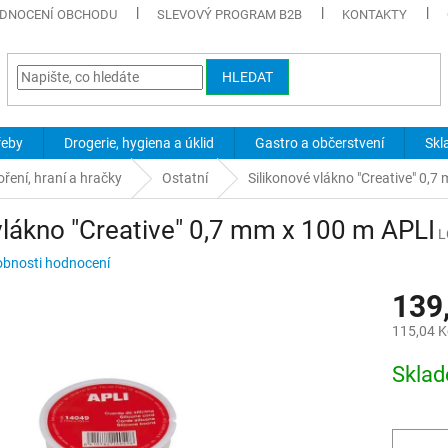
DNOCENÍ OBCHODU
SLEVOVÝ PROGRAM B2B
KONTAKTY
HLEDAT
řeby
Drogerie, hygiena a úklid
Gastro a občerstvení
Skl
oření, hraní a hračky
Ostatní
Silikonové vlákno "Creative" 0,
vlákno "Creative" 0,7 mm x 100 m APLI
L
bnosti hodnocení
139
115,04 K
Měrná
Skla
cena: