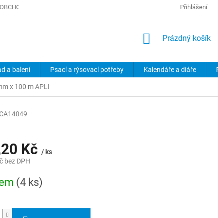
OBCHODNÍ PODMÍNKY
PODMÍNKY OCHRANY OSOBNÍCH ÚDAJŮ
Přihlášení
NÁKUPNÍ
Prázdný košík
KOŠÍK
ad a balení
Psací a rýsovací potřeby
Kalendáře a diáře
7 mm x 100 m APLI
CA14049
,20 Kč
/ ks
č bez DPH
dem
(4 ks)