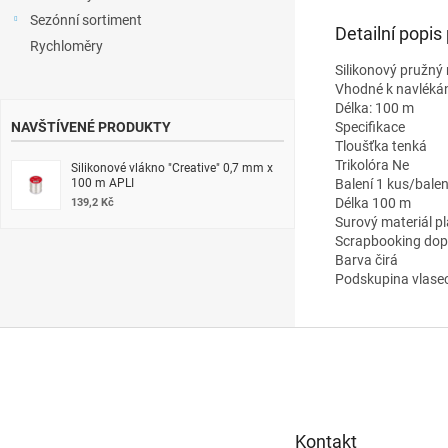
Sezónní sortiment
Detailní popis
Rychloměry
Silikonový pružný 
Vhodné k navléká
Délka: 100 m
Specifikace
NAVŠTÍVENÉ PRODUKTY
Tloušťka tenká
Trikolóra Ne
Silikonové vlákno "Creative" 0,7 mm x
100 m APLI
Balení 1 kus/balen
Délka 100 m
139,2 Kč
Surový materiál pl
Scrapbooking dop
Barva čirá
Podskupina vlasec
Z
á
p
a
t
Kontakt
í