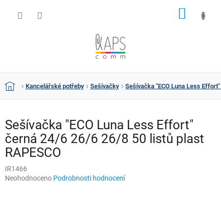
Přejít
NÁKUP
na
obsah
KOŠÍK
Kancelářské potřeby
Sešívačky
Sešívačka "ECO Luna Less Effort"
Domů
Sešívačka "ECO Luna Less Effort"
černá 24/6 26/6 26/8 50 listů plast
RAPESCO
IR1466
Průměrné
Neohodnoceno
Podrobnosti hodnocení
hodnocení
produktu
je
0,0