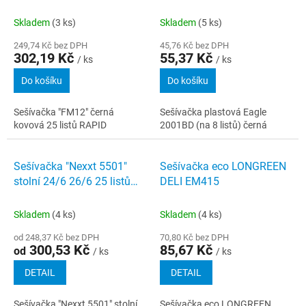
Skladem
(3 ks)
Skladem
(5 ks)
249,74 Kč bez DPH
45,76 Kč bez DPH
302,19 Kč
55,37 Kč
/ ks
/ ks
Do košíku
Do košíku
Sešívačka "FM12" černá
Sešívačka plastová Eagle
kovová 25 listů RAPID
2001BD (na 8 listů) černá
Sešívačka "Nexxt 5501"
Sešívačka eco LONGREEN
stolní 24/6 26/6 25 listů
DELI EM415
LEITZ
Skladem
(4 ks)
Skladem
(4 ks)
od 248,37 Kč bez DPH
70,80 Kč bez DPH
300,53 Kč
85,67 Kč
od
/ ks
/ ks
DETAIL
DETAIL
Sešívačka "Nexxt 5501" stolní
Sešívačka eco LONGREEN