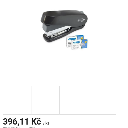
z
5
hvězdiček.
396,11 Kč
/ ks