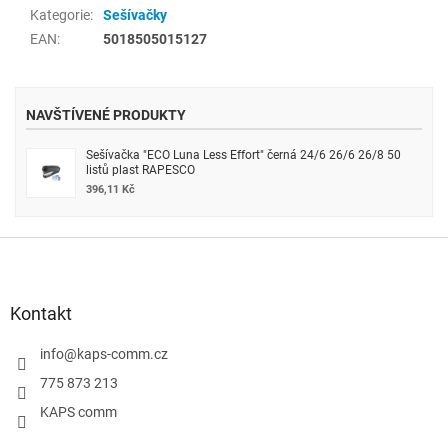
Kategorie
:
Sešívačky
EAN
:
5018505015127
NAVŠTÍVENÉ PRODUKTY
Sešívačka "ECO Luna Less Effort" černá 24/6 26/6 26/8 50
listů plast RAPESCO
396,11 Kč
Z
á
p
a
Kontakt
t
í
info
@
kaps-comm.cz
775 873 213
KAPS comm