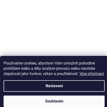
Sledovat na Instagramu
Používáme cookies, abychom Vám umožnili pohodlné
prohlížení webu a díky analýze provozu webu neustále
zlepšovali jeho funkce, výkon a použitelnost.
Více informací
Vytvořil Shoptet
Nastavení
Copyright 2026
Kaps comm
. Všechna práva vyhrazena.
Souhlasím