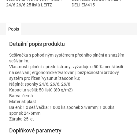
24/6 26/6 25 listů LEITZ
DELI EM415
Popis
Detailní popis produktu
Sešívačka s pohodlným systémem předního plnění a snazším
sešíváním.
Vlastnosti: plnění z přední strany; vyžaduje o 50 % menší úsilí
na sešívání; ergonomické tvarování; bezpečnostní brzdový
systém pro řízení vysunutí zásobníku;
Náplně: sponky 24/6, 26/6, 26/8
Kapacita sešití: 50 listů (80 g/m2)
Barva: černá
Materiál: plast
Balení: 1 x sešívačka; 1 000 ks sponek 24/8mm; 1 000ks
sponek 24/6mm
Záruka 25 let
Doplňkové parametry