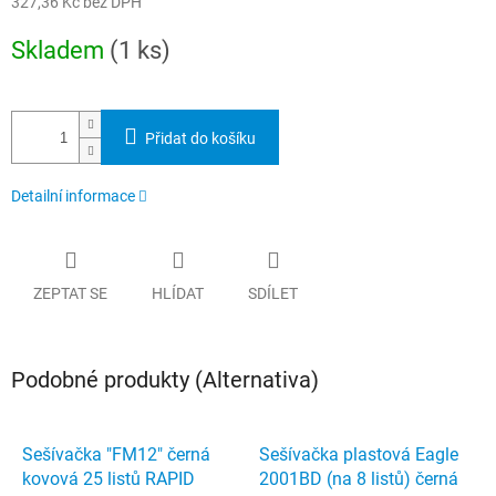
327,36 Kč bez DPH
Měrná
Skladem
(1 ks)
cena:
Přidat do košíku
Detailní informace
ZEPTAT SE
HLÍDAT
SDÍLET
Podobné produkty (Alternativa)
Sešívačka "FM12" černá
Sešívačka plastová Eagle
kovová 25 listů RAPID
2001BD (na 8 listů) černá