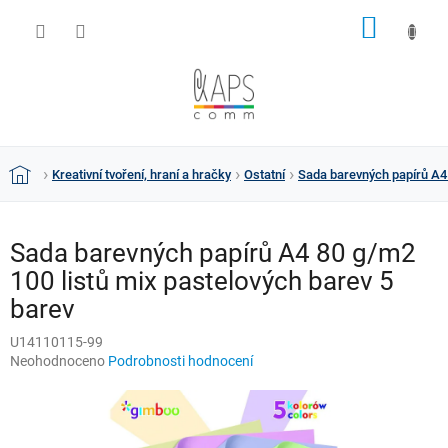
Přejít
NÁKUP
na
obsah
KOŠÍK
Kreativní tvoření, hraní a hračky
Ostatní
Sada barevných papírů A4 
Domů
Sada barevných papírů A4 80 g/m2
100 listů mix pastelových barev 5
barev
U14110115-99
Průměrné
Neohodnoceno
Podrobnosti hodnocení
hodnocení
produktu
je
0,0