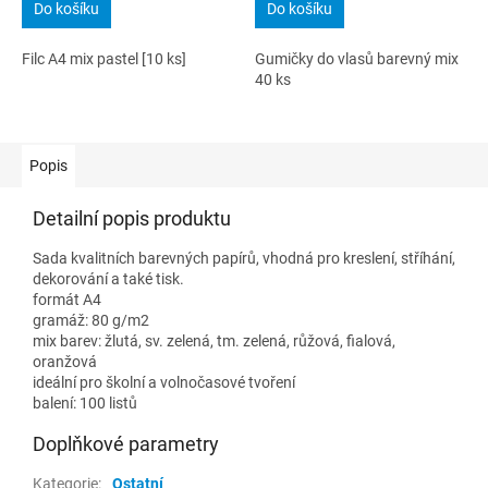
Do košíku
Do košíku
Filc A4 mix pastel [10 ks]
Gumičky do vlasů barevný mix
40 ks
Popis
Detailní popis produktu
Sada kvalitních barevných papírů, vhodná pro kreslení, stříhání,
dekorování a také tisk.
formát A4
gramáž: 80 g/m2
mix barev: žlutá, sv. zelená, tm. zelená, růžová, fialová,
oranžová
ideální pro školní a volnočasové tvoření
balení: 100 listů
Doplňkové parametry
Kategorie
:
Ostatní