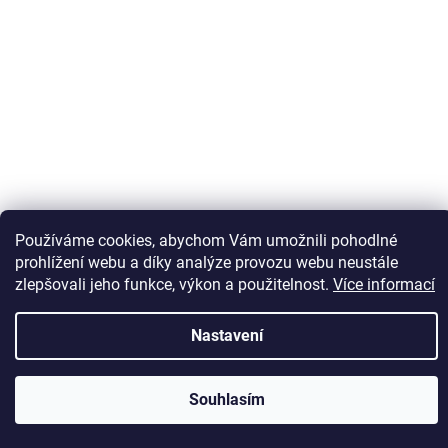
Sledovat na Instagramu
Používáme cookies, abychom Vám umožnili pohodlné
prohlížení webu a díky analýze provozu webu neustále
zlepšovali jeho funkce, výkon a použitelnost.
Více informací
Vytvořil Shoptet
Nastavení
Copyright 2026
Kaps comm
. Všechna práva vyhrazena.
Souhlasím