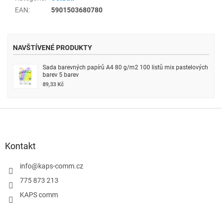
EAN
:
5901503680780
NAVŠTÍVENÉ PRODUKTY
Sada barevných papírů A4 80 g/m2 100 listů mix pastelových
barev 5 barev
89,33 Kč
Z
á
p
a
Kontakt
t
í
info
@
kaps-comm.cz
775 873 213
KAPS comm