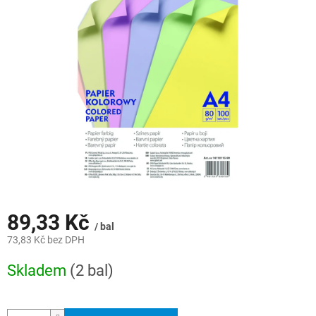
z
5
hvězdiček.
89,33 Kč
/ bal
73,83 Kč bez DPH
Měrná
Skladem
(2 bal)
cena: