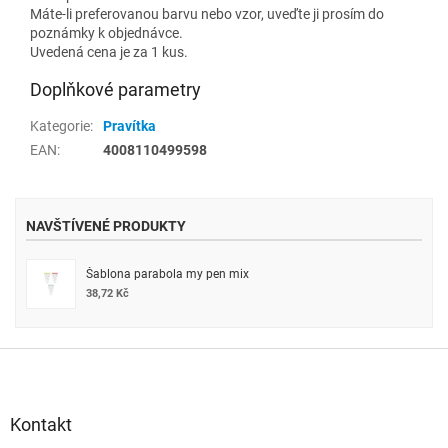
Máte-li preferovanou barvu nebo vzor, uveďte ji prosím do
poznámky k objednávce.
Uvedená cena je za 1 kus.
Doplňkové parametry
Kategorie
:
Pravítka
EAN
:
4008110499598
NAVŠTÍVENÉ PRODUKTY
Šablona parabola my pen mix
38,72 Kč
Z
á
p
a
Kontakt
t