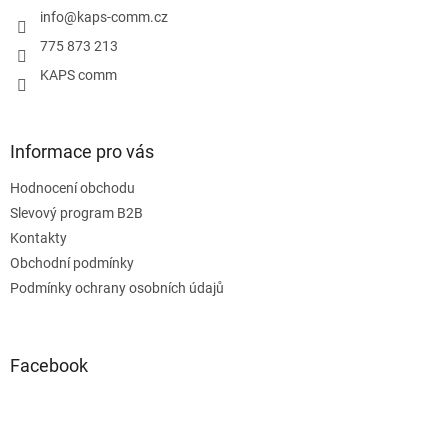
í
info
@
kaps-comm.cz
775 873 213
KAPS comm
Informace pro vás
Hodnocení obchodu
Slevový program B2B
Kontakty
Obchodní podmínky
Podmínky ochrany osobních údajů
Facebook