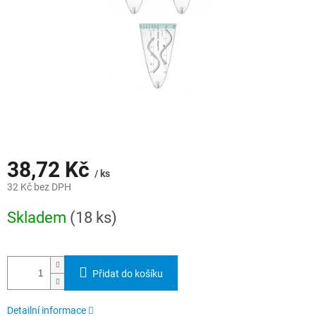
38,72 Kč
/ ks
32 Kč bez DPH
Měrná
Skladem
(18 ks)
cena:
Přidat do košíku
Detailní informace