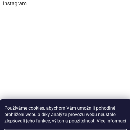
Instagram
Sledovat na Instagramu
Používáme cookies, abychom Vám umožnili pohodlné
prohlížení webu a díky analýze provozu webu neustále
zlepšovali jeho funkce, výkon a použitelnost.
Více informací
Vytvořil Shoptet