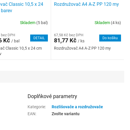
vač Classic 10,5 x 24
Rozdružovač A4 A-Z PP 120 my
 barev
Skladem
(5 bal)
Skladem
(4 ks)
č bez DPH
67,58 Kč bez DPH
DETAIL
Do košíku
6 Kč
81,77 Kč
/ bal
/ ks
č Classic 10,5 x 24 cm
Rozdružovač A4 A-Z PP 120 my
v
Doplňkové parametry
Kategorie
:
Rozlišovače a rozdružovače
EAN
:
Zvolte variantu