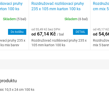
išovací pruhy
Rozdružovač rozlišovací pruhy
Rozdružo
rton 100 ks
235 x 105 mm karton 100 ks
cm mix 5
Skladem
(5 bal)
Skladem
(6 bal)
od 55,49 Kč bez DPH
od 45,17 K
Do košíku
DETAIL
67,14 Kč
54,6
od
od
/ bal
ovací pruhy 235 x
Rozdružovač rozlišovací pruhy 235 x
Rozdružova
ks mix barev
105 mm karton 100 ks
mix 5 bare
 produktu
ic 10,5 x 24 cm 100 ks