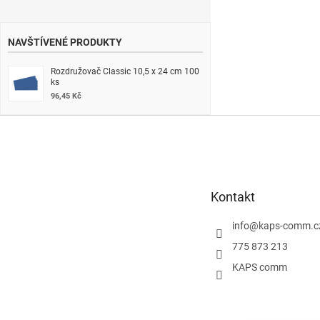
NAVŠTÍVENÉ PRODUKTY
Rozdružovač Classic 10,5 x 24 cm 100
ks
96,45 Kč
Z
á
p
a
t
Kontakt
í
info
@
kaps-comm.c
775 873 213
KAPS comm