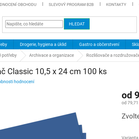
DNOCENÍ OBCHODU
SLEVOVÝ PROGRAM B2B
KONTAKTY
HLEDAT
řeby
Drogerie, hygiena a úklid
Gastro a občerstvení
Skl
é potřeby
Archivace a organizace
Rozlišovače a rozdružovač
č Classic 10,5 x 24 cm 100 ks
bnosti hodnocení
od
9
od
79,71
Měrná
Zvolt
cena:
Varianta