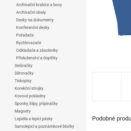
l
Archivační krabice a boxy
Archivační obaly
Desky na dokumenty
Konferenční desky
Pořadače
Rychlovazače
Odkladače a zásobníky
Příslušenství a doplňky
Sešívačky
Děrovačky
Tiskopisy
Korekční strojky
Kovové pokladny
Sponky, klipy, připínáčky
Magnety
Podobné produk
Lepidla a lepicí pásky
Samolepicí a poznámkové bločky