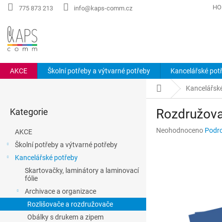
Přejít
HO
775 873 213
info@kaps-comm.cz
na
obsah
AKCE
Školní potřeby a výtvarné potřeby
Kancelářské pot
P
Domů
Kancelářsk
o
Přeskočit
s
Kategorie
Rozdružova
kategorie
t
r
Průměrné
Neohodnoceno
Podro
AKCE
a
hodnocení
Školní potřeby a výtvarné potřeby
n
produktu
Kancelářské potřeby
n
je
0,0
í
Skartovačky, laminátory a laminovací
z
fólie
p
5
a
Archivace a organizace
hvězdiček.
n
Rozlišovače a rozdružovače
e
Obálky s drukem a zipem