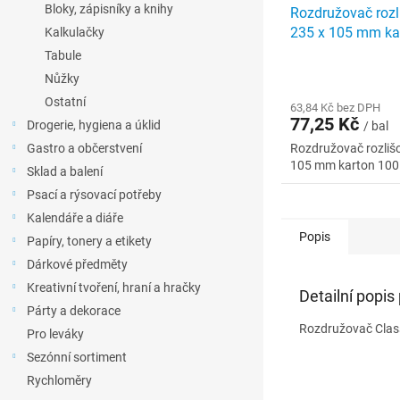
Bloky, zápisníky a knihy
Rozdružovač rozl
235 x 105 mm ka
Kalkulačky
mix barev
Tabule
Nůžky
Ostatní
63,84 Kč bez DPH
77,25 Kč
Drogerie, hygiena a úklid
/ bal
Gastro a občerstvení
Rozdružovač rozliš
105 mm karton 100 
Sklad a balení
Psací a rýsovací potřeby
Kalendáře a diáře
Popis
Papíry, tonery a etikety
Dárkové předměty
Kreativní tvoření, hraní a hračky
Detailní popis
Párty a dekorace
Rozdružovač Class
Pro leváky
Sezónní sortiment
Rychloměry