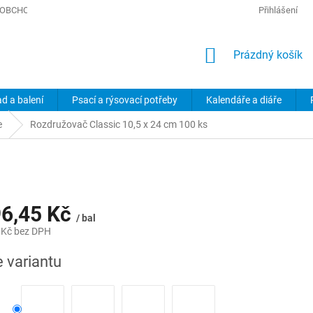
OBCHODNÍ PODMÍNKY
PODMÍNKY OCHRANY OSOBNÍCH ÚDAJŮ
Přihlášení
NÁKUPNÍ
Prázdný košík
KOŠÍK
ad a balení
Psací a rýsovací potřeby
Kalendáře a diáře
e
Rozdružovač Classic 10,5 x 24 cm 100 ks
6,45 Kč
/ bal
 Kč
bez DPH
e variantu