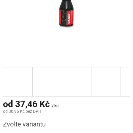
od
37,46 Kč
/ ks
od
30,96 Kč
bez DPH
Měrná
Zvolte variantu
cena: