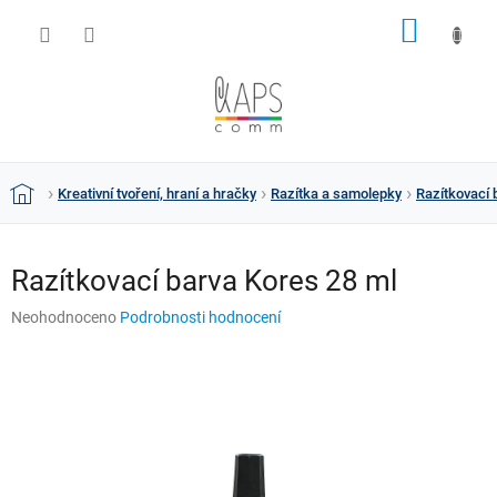
Přejít
NÁKUP
na
obsah
KOŠÍK
Kreativní tvoření, hraní a hračky
Razítka a samolepky
Razítkovací 
Domů
Razítkovací barva Kores 28 ml
Průměrné
Neohodnoceno
Podrobnosti hodnocení
hodnocení
produktu
je
0,0
z
5
hvězdiček.