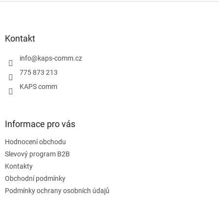
Z
á
p
a
Kontakt
t
í
info
@
kaps-comm.cz
775 873 213
KAPS comm
Informace pro vás
Hodnocení obchodu
Slevový program B2B
Kontakty
Obchodní podmínky
Podmínky ochrany osobních údajů