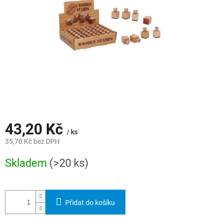
43,20 Kč
/ ks
35,70 Kč bez DPH
Měrná
Skladem
(>20 ks)
cena:
Přidat do košíku