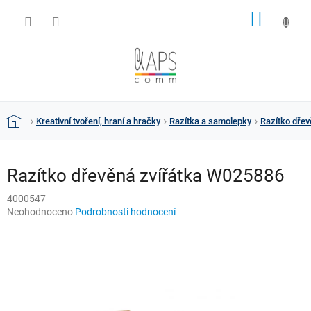
Přejít
NÁKUP
na
obsah
KOŠÍK
Kreativní tvoření, hraní a hračky
Razítka a samolepky
Razítko dře
Domů
Razítko dřevěná zvířátka W025886
4000547
Průměrné
Neohodnoceno
Podrobnosti hodnocení
hodnocení
produktu
je
0,0
z
5
hvězdiček.