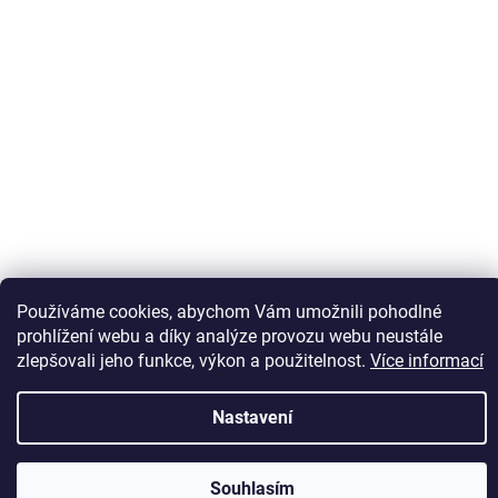
Sledovat na Instagramu
Používáme cookies, abychom Vám umožnili pohodlné
prohlížení webu a díky analýze provozu webu neustále
zlepšovali jeho funkce, výkon a použitelnost.
Více informací
Vytvořil Shoptet
Nastavení
Copyright 2026
Kaps comm
. Všechna práva vyhrazena.
Souhlasím