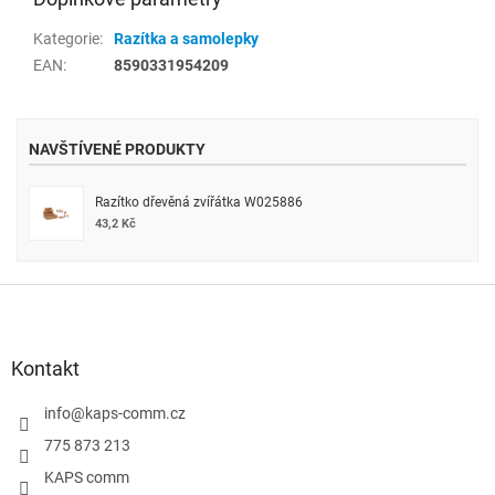
Kategorie
:
Razítka a samolepky
EAN
:
8590331954209
NAVŠTÍVENÉ PRODUKTY
Razítko dřevěná zvířátka W025886
43,2 Kč
Z
á
p
a
Kontakt
t
í
info
@
kaps-comm.cz
775 873 213
KAPS comm