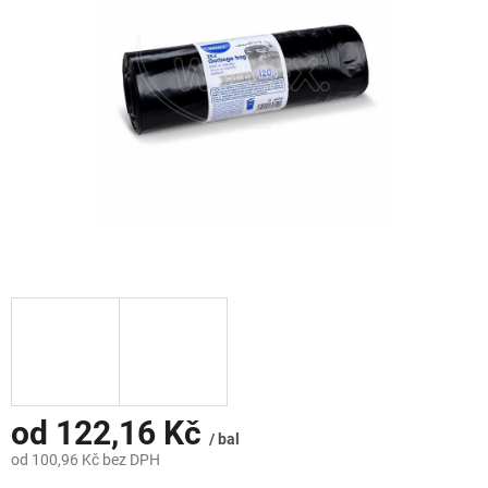
hvězdiček.
od
122,16 Kč
/ bal
od
100,96 Kč
bez DPH