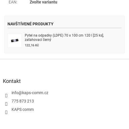
EAN
:
Zvolte variantu
NAVŠTÍVENÉ PRODUKTY
Pytel na odpadky (LDPE) 70 x 100 cm 120 l [25 ks],
zatahovací černý
122,16 Kč
Z
á
p
a
Kontakt
t
í
info
@
kaps-comm.cz
775 873 213
KAPS comm