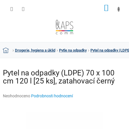
Přejít
NÁKUP
na
obsah
KOŠÍK
Drogerie, hygiena a úklid
Pytle na odpadky
Pytel na odpadky (LDPE)
Domů
Pytel na odpadky (LDPE) 70 x 100
cm 120 l [25 ks], zatahovací černý
Průměrné
Neohodnoceno
Podrobnosti hodnocení
hodnocení
produktu
je
0,0
z
5