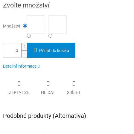
Měrná
Zvolte množství
cena:
Množství
Přidat do košíku
Detailní informace
ZEPTAT SE
HLÍDAT
SDÍLET
Podobné produkty (Alternativa)