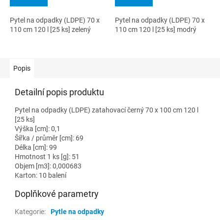
Pytel na odpadky (LDPE) 70 x
Pytel na odpadky (LDPE) 70 x
110 cm 120 l [25 ks] zelený
110 cm 120 l [25 ks] modrý
Popis
Detailní popis produktu
Pytel na odpadky (LDPE) zatahovací černý 70 x 100 cm 120 l
[25 ks]
Výška [cm]: 0,1
Šířka / průměr [cm]: 69
Délka [cm]: 99
Hmotnost 1 ks [g]: 51
Objem [m3]: 0,000683
Karton: 10 balení
Doplňkové parametry
Kategorie
:
Pytle na odpadky