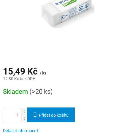
15,49 Kč
/ ks
12,80 Kč bez DPH
Měrná
Skladem
(>20 ks)
cena:
Přidat do košíku
Detailní informace