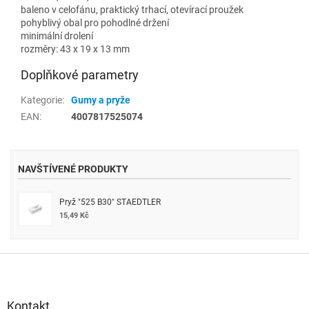
baleno v celofánu, praktický trhací, otevírací proužek
pohyblivý obal pro pohodlné držení
minimální drolení
rozměry: 43 x 19 x 13 mm
Doplňkové parametry
Kategorie
:
Gumy a pryže
EAN
:
4007817525074
NAVŠTÍVENÉ PRODUKTY
Pryž "525 B30" STAEDTLER
15,49 Kč
Z
á
p
a
Kontakt