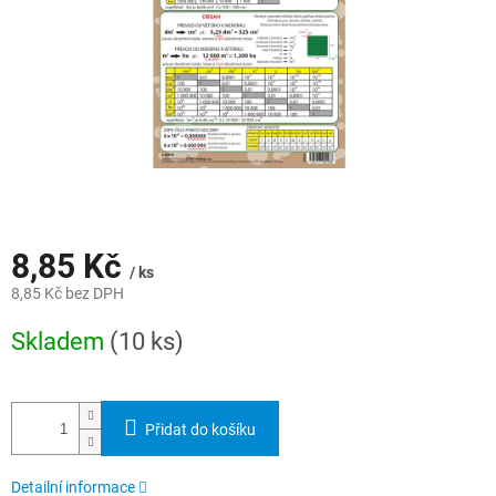
8,85 Kč
/ ks
8,85 Kč bez DPH
Měrná
Skladem
(10 ks)
cena:
Přidat do košíku
Detailní informace