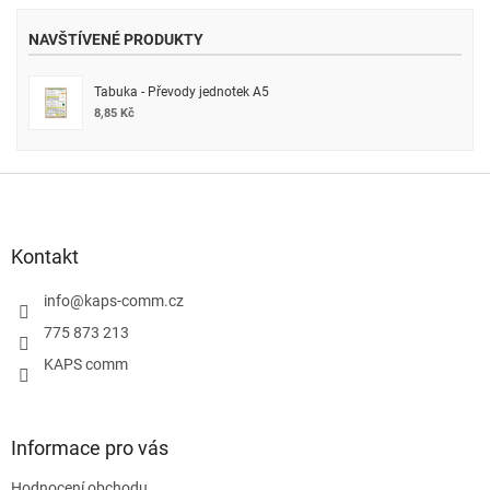
NAVŠTÍVENÉ PRODUKTY
Tabuka - Převody jednotek A5
8,85 Kč
Z
á
p
a
Kontakt
t
í
info
@
kaps-comm.cz
775 873 213
KAPS comm
Informace pro vás
Hodnocení obchodu