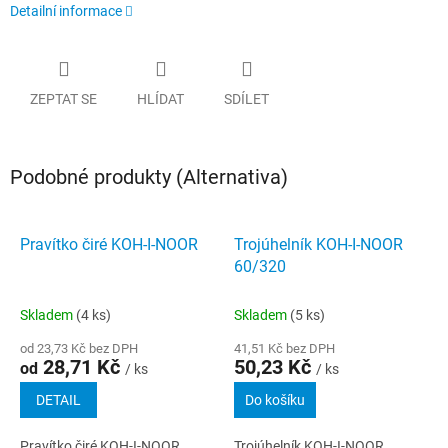
Detailní informace
ZEPTAT SE
HLÍDAT
SDÍLET
Podobné produkty (Alternativa)
Pravítko čiré KOH-I-NOOR
Trojúhelník KOH-I-NOOR
60/320
Skladem
(4 ks)
Skladem
(5 ks)
od 23,73 Kč bez DPH
41,51 Kč bez DPH
28,71 Kč
50,23 Kč
od
/ ks
/ ks
DETAIL
Do košíku
Pravítko čiré KOH-I-NOOR
Trojúhelník KOH-I-NOOR