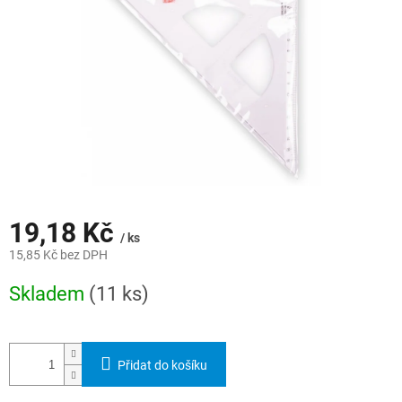
19,18 Kč
/ ks
15,85 Kč bez DPH
Měrná
Skladem
(11 ks)
cena:
Přidat do košíku