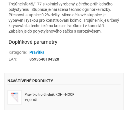
Trojúhelník 45/177 s kolmicí vyrobený z čirého průhledného
polystyrenu. Stupnice je naražena technologií horké ražby.
Přesnost stupnice 0,2% délky. Mimo délkové stupnice je
vybaven i ryskou pro konstruování kolmic. Trojúhelník je určený
k rýsování a technickému kreslení ve škole i v kanceláři.
Zabalen je do polyetylenového sáčku s eurozávěsem.
Doplňkové parametry
Kategorie
:
Pravítka
EAN
:
8593540104328
NAVŠTÍVENÉ PRODUKTY
Pravítko trojúhelník KOH-I-NOOR
19,18 Kč
Z
á