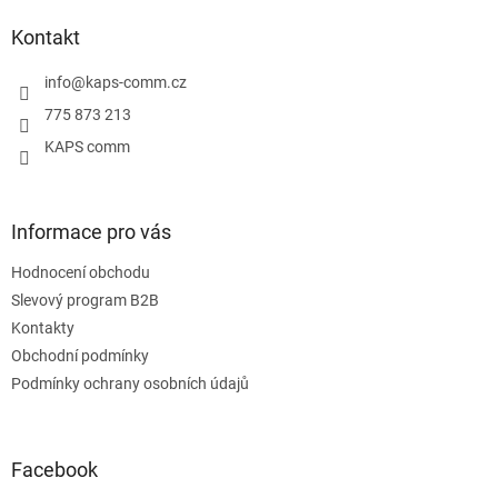
p
a
Kontakt
t
í
info
@
kaps-comm.cz
775 873 213
KAPS comm
Informace pro vás
Hodnocení obchodu
Slevový program B2B
Kontakty
Obchodní podmínky
Podmínky ochrany osobních údajů
Facebook