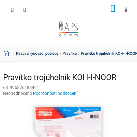
Přejít
NÁKUP
na
obsah
KOŠÍK
Psací a rýsovací potřeby
Pravítka
Pravítko trojúhelník KOH-I-NOO
Domů
Pravítko trojúhelník KOH-I-NOOR
68_995376188421
Průměrné
Neohodnoceno
Podrobnosti hodnocení
hodnocení
produktu
je
0,0
z
5
hvězdiček.