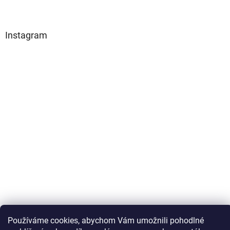
Instagram
Sledovat na Instagramu
Používáme cookies, abychom Vám umožnili pohodlné