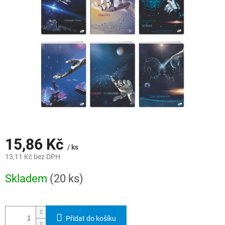
hvězdiček.
15,86 Kč
/ ks
13,11 Kč bez DPH
Měrná
Skladem
(20 ks)
cena:
Přidat do košíku