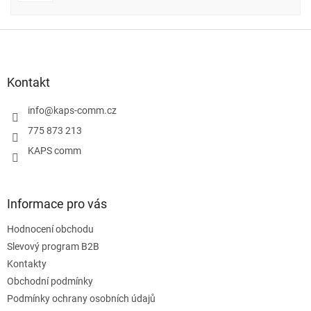
Z
á
p
a
Kontakt
t
í
info
@
kaps-comm.cz
775 873 213
KAPS comm
Informace pro vás
Hodnocení obchodu
Slevový program B2B
Kontakty
Obchodní podmínky
Podmínky ochrany osobních údajů