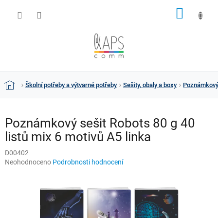
Přejít
NÁKUP
na
obsah
KOŠÍK
Školní potřeby a výtvarné potřeby
Sešity, obaly a boxy
Poznámkový s
Domů
Poznámkový sešit Robots 80 g 40
listů mix 6 motivů A5 linka
D00402
Průměrné
Neohodnoceno
Podrobnosti hodnocení
hodnocení
produktu
je
0,0
z
5