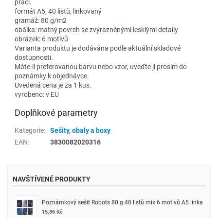
práci.
formát A5, 40 listů, linkovaný
gramáž: 80 g/m2
obálka: matný povrch se zvýrazněnými lesklými detaily
obrázek: 6 motivů
Varianta produktu je dodávána podle aktuální skladové
dostupnosti.
Máte-li preferovanou barvu nebo vzor, uveďte ji prosím do
poznámky k objednávce.
Uvedená cena je za 1 kus.
vyrobeno: v EU
Doplňkové parametry
Kategorie
:
Sešity, obaly a boxy
EAN
:
3830082020316
NAVŠTÍVENÉ PRODUKTY
Poznámkový sešit Robots 80 g 40 listů mix 6 motivů A5 linka
15,86 Kč