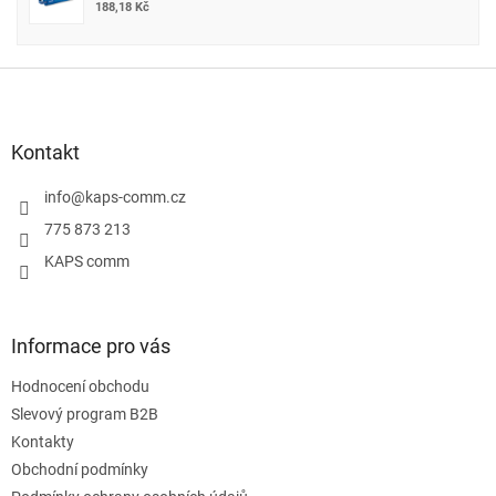
188,18 Kč
Z
á
p
a
Kontakt
t
í
info
@
kaps-comm.cz
775 873 213
KAPS comm
Informace pro vás
Hodnocení obchodu
Slevový program B2B
Kontakty
Obchodní podmínky