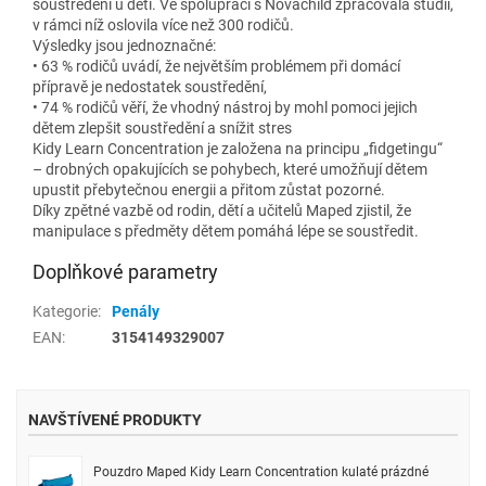
soustředění u dětí. Ve spolupráci s Novachild zpracovala studii,
v rámci níž oslovila více než 300 rodičů.
Výsledky jsou jednoznačné:
• 63 % rodičů uvádí, že největším problémem při domácí
přípravě je nedostatek soustředění,
• 74 % rodičů věří, že vhodný nástroj by mohl pomoci jejich
dětem zlepšit soustředění a snížit stres
Kidy Learn Concentration je založena na principu „fidgetingu“
– drobných opakujících se pohybech, které umožňují dětem
upustit přebytečnou energii a přitom zůstat pozorné.
Díky zpětné vazbě od rodin, dětí a učitelů Maped zjistil, že
manipulace s předměty dětem pomáhá lépe se soustředit.
Doplňkové parametry
Kategorie
:
Penály
EAN
:
3154149329007
NAVŠTÍVENÉ PRODUKTY
Pouzdro Maped Kidy Learn Concentration kulaté prázdné