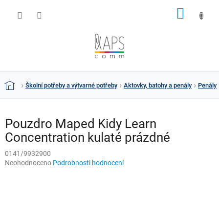
Přejít
NÁKUP
na
obsah
KOŠÍK
Školní potřeby a výtvarné potřeby
Aktovky, batohy a penály
Penály
Domů
Pouzdro Maped Kidy Learn
Concentration kulaté prázdné
0141/9932900
Průměrné
Neohodnoceno
Podrobnosti hodnocení
hodnocení
produktu
je
0,0
z
5