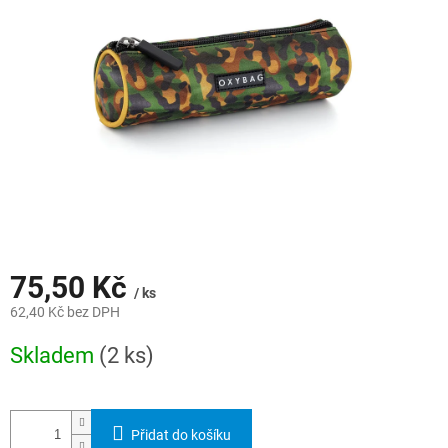
hvězdiček.
75,50 Kč
/ ks
62,40 Kč bez DPH
Měrná
Skladem
(2 ks)
cena:
Přidat do košíku