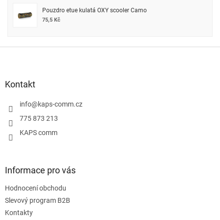
Pouzdro etue kulatá OXY scooler Camo
75,5 Kč
Z
á
p
a
Kontakt
t
í
info
@
kaps-comm.cz
775 873 213
KAPS comm
Informace pro vás
Hodnocení obchodu
Slevový program B2B
Kontakty