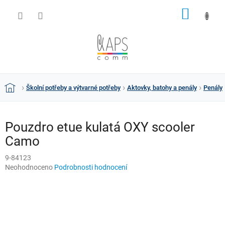
Přejít
NÁKUP
na
obsah
KOŠÍK
Školní potřeby a výtvarné potřeby
Aktovky, batohy a penály
Penály
Domů
Pouzdro etue kulatá OXY scooler
Camo
9-84123
Průměrné
Neohodnoceno
Podrobnosti hodnocení
hodnocení
produktu
je
0,0
z
5