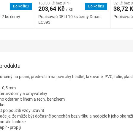
168,30 Kč bez DPH
32 Kč bez 
Do košíku
Do košíku
203,64 Kč
38,72 
/ ks
r 7 ks černý
Popisovač DELI 10 ks černý Dmast
Popisovač l
EC393
 produktu
 určený na psaní, především na povrchy hladké, lakované, PVC, folie, plasty
 - 0,5 mm
 otěruvzdorný a omyvatelný
no odstranit lihem a tech. benzínem
tko
st po použití vždy uzavřít
ače je, že může být dočasně ponechán bez vršku a nedojde k jeho okamž
zontální poloze
pír - propíjí