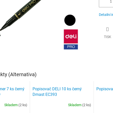
Detailní 
TISK
ty (Alternativa)
ner 7 ks černý
Popisovač DELI 10 ks černý
Popisovač
9
Dmast EC393
Skladem
(2 ks)
Skladem
(2 ks)