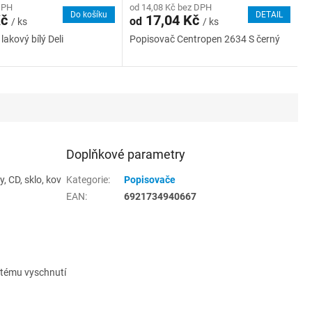
DPH
od 14,08 Kč bez DPH
Do košíku
DETAIL
Kč
17,04 Kč
od
/ ks
/ ks
akový bílý Deli
Popisovač Centropen 2634 S černý
Doplňkové parametry
, CD, sklo, kov
Kategorie
:
Popisovače
EAN
:
6921734940667
itému vyschnutí