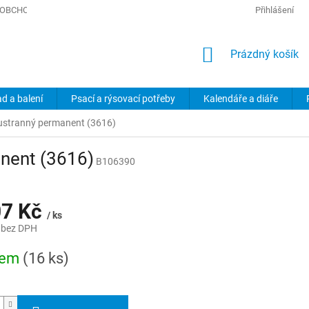
OBCHODNÍ PODMÍNKY
PODMÍNKY OCHRANY OSOBNÍCH ÚDAJŮ
Přihlášení
NÁKUPNÍ
Prázdný košík
KOŠÍK
ad a balení
Psací a rýsovací potřeby
Kalendáře a diáře
ustranný permanent (3616)
nent (3616)
B106390
07 Kč
/ ks
 bez DPH
dem
(16 ks)