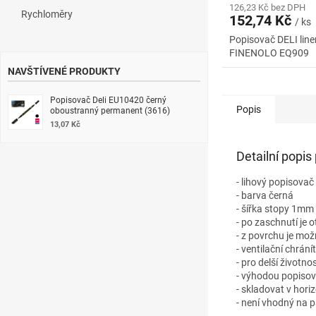
126,23 Kč bez DPH
Rychloměry
152,74 Kč
/ ks
Popisovač DELI line
FINENOLO EQ909
NAVŠTÍVENÉ PRODUKTY
Popisovač Deli EU10420 černý
Popis
oboustranný permanent (3616)
13,07 Kč
Detailní popis
- lihový popisovač
- barva černá
- šířka stopy 1mm
- po zaschnutí je
- z povrchu je mož
- ventilační chrání
- pro delší životno
- výhodou popisov
- skladovat v hori
- není vhodný na pa