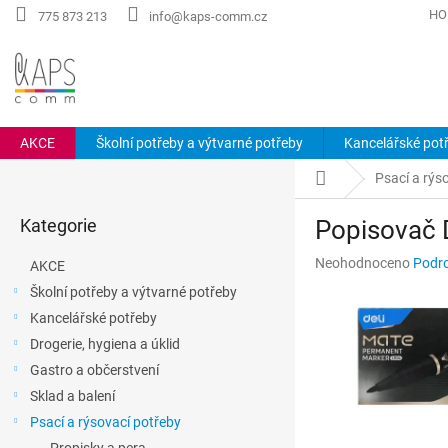
Přejít
HO
775 873 213
info@kaps-comm.cz
na
obsah
AKCE
Školní potřeby a výtvarné potřeby
Kancelářské pot
P
Domů
Psací a rýs
o
Přeskočit
s
Kategorie
Popisovač 
kategorie
t
r
Průměrné
Neohodnoceno
Podro
AKCE
a
hodnocení
Školní potřeby a výtvarné potřeby
n
produktu
Kancelářské potřeby
n
je
0,0
í
Drogerie, hygiena a úklid
z
p
Gastro a občerstvení
5
a
hvězdiček.
Sklad a balení
n
Psací a rýsovací potřeby
e