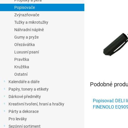
Propisky a pera
l
Popisovače
Zvýrazňovače
Tužky a mikrotužky
Náhradní náplně
Gumy a pryže
Ořezávátka
Luxusní psaní
Pravítka
Kružítka
Ostatní
Kalendáře a diáře
Podobné produk
Papíry, tonery a etikety
Dárkové předměty
Popisovač DELI li
Kreativní tvoření, hraní a hračky
FINENOLO EQ90
Párty a dekorace
Pro leváky
Sezónní sortiment