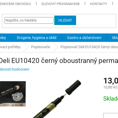
DNOCENÍ OBCHODU
SLEVOVÝ PROGRAM B2B
KONTAKTY
HLEDAT
řeby
Drogerie, hygiena a úklid
Gastro a občerstvení
Skl
ovací potřeby
Popisovače
Popisovač Deli EU10420 černý obo
Deli EU10420 černý oboustranný perma
bnosti hodnocení
13,
10,80 Kč
Měrná
Skla
cena: