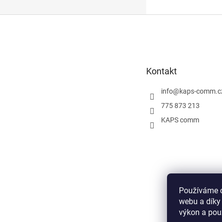
Z
á
p
a
t
Kontakt
í
info
@
kaps-comm.c
775 873 213
KAPS comm
Používáme c
webu a díky
výkon a pou