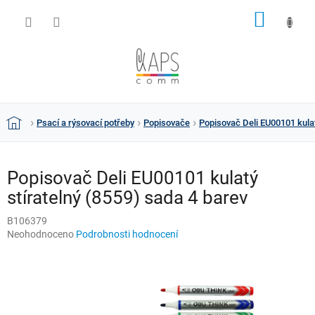
Přejít
NÁKUP
na
obsah
KOŠÍK
Psací a rýsovací potřeby
Popisovače
Popisovač Deli EU00101 kulat
Domů
Popisovač Deli EU00101 kulatý
stíratelný (8559) sada 4 barev
B106379
Průměrné
Neohodnoceno
Podrobnosti hodnocení
hodnocení
produktu
je
0,0
z
5