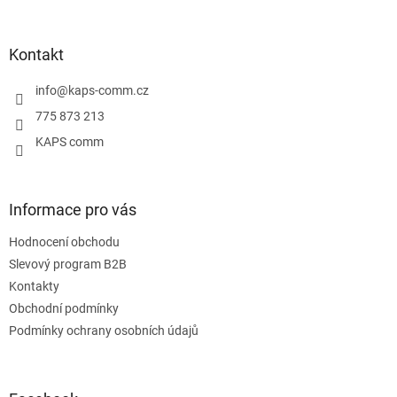
á
p
a
Kontakt
t
í
info
@
kaps-comm.cz
775 873 213
KAPS comm
Informace pro vás
Hodnocení obchodu
Slevový program B2B
Kontakty
Obchodní podmínky
Podmínky ochrany osobních údajů