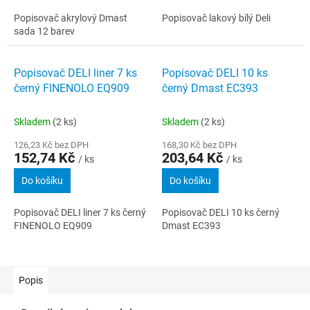
Popisovač akrylový Dmast
Popisovač lakový bílý Deli
sada 12 barev
Popisovač DELI liner 7 ks
Popisovač DELI 10 ks
černý FINENOLO EQ909
černý Dmast EC393
Skladem
(2 ks)
Skladem
(2 ks)
126,23 Kč bez DPH
168,30 Kč bez DPH
152,74 Kč
203,64 Kč
/ ks
/ ks
Do košíku
Do košíku
Popisovač DELI liner 7 ks černý
Popisovač DELI 10 ks černý
FINENOLO EQ909
Dmast EC393
Popis