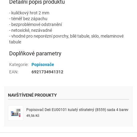
Detailní popis produktu
- kuličkový hrot 2 mm
- téměř bez zápachu
- bezproblémové odstranění
- netoxické, nezávadné
- vhodné pro neporézní povrchy, bílé tabule, sklo, melaminové
tabule
Doplňkové parametry
Kategorie
:
Popisovače
EAN
:
6921734941312
NAVŠTÍVENÉ PRODUKTY
Popisovač Deli EU00101 kulatý stíratelný (8559) sada 4 barev
49,56 Kč
Z