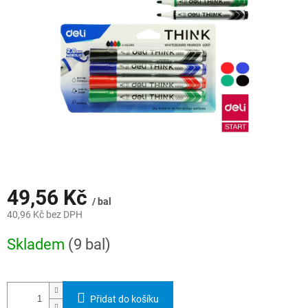
hvězdiček.
49,56 Kč
/ bal
40,96 Kč bez DPH
Měrná
Skladem
(9 bal)
cena:
Přidat do košíku