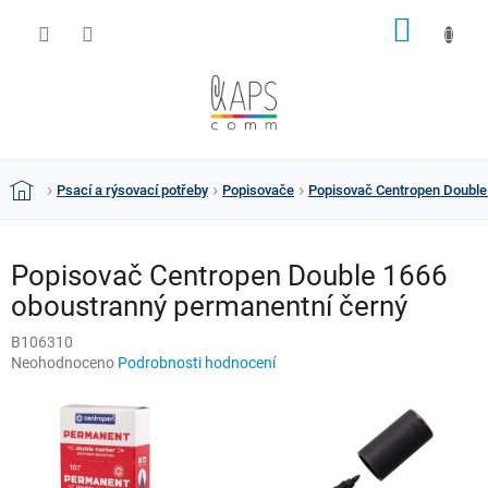
Přejít
NÁKUP
na
obsah
KOŠÍK
Psací a rýsovací potřeby
Popisovače
Popisovač Centropen Double
Domů
Popisovač Centropen Double 1666
oboustranný permanentní černý
B106310
Průměrné
Neohodnoceno
Podrobnosti hodnocení
hodnocení
produktu
je
0,0
z
5