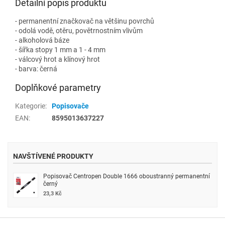
Detailní popis produktu
- permanentní značkovač na většinu povrchů
- odolá vodě, otěru, povětrnostním vlivům
- alkoholová báze
- šířka stopy 1 mm a 1 - 4 mm
- válcový hrot a klínový hrot
- barva: černá
Doplňkové parametry
Kategorie
:
Popisovače
EAN
:
8595013637227
NAVŠTÍVENÉ PRODUKTY
Popisovač Centropen Double 1666 oboustranný permanentní
černý
23,3 Kč
Z