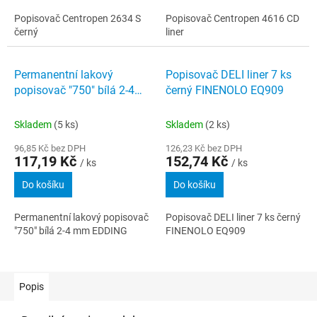
Popisovač Centropen 2634 S
Popisovač Centropen 4616 CD
černý
liner
Permanentní lakový
Popisovač DELI liner 7 ks
popisovač "750" bílá 2-4
černý FINENOLO EQ909
mm EDDING
Skladem
(5 ks)
Skladem
(2 ks)
96,85 Kč bez DPH
126,23 Kč bez DPH
117,19 Kč
152,74 Kč
/ ks
/ ks
Do košíku
Do košíku
Permanentní lakový popisovač
Popisovač DELI liner 7 ks černý
"750" bílá 2-4 mm EDDING
FINENOLO EQ909
Popis