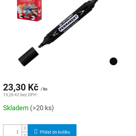
hvězdiček.
23,30 Kč
/ ks
19,26 Kč bez DPH
Měrná
Skladem
(>20 ks)
cena:
Přidat do košíku