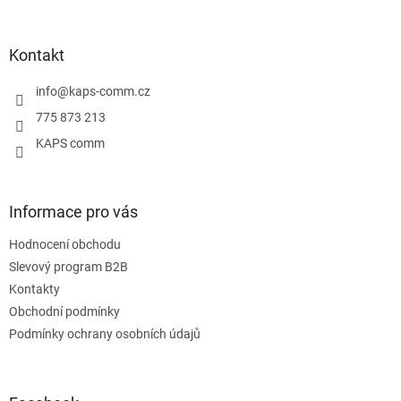
á
p
a
Kontakt
t
í
info
@
kaps-comm.cz
775 873 213
KAPS comm
Informace pro vás
Hodnocení obchodu
Slevový program B2B
Kontakty
Obchodní podmínky
Podmínky ochrany osobních údajů