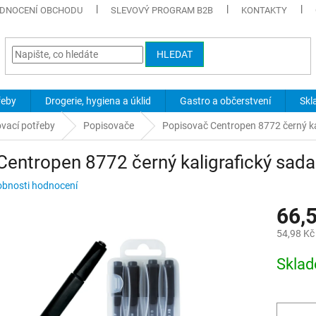
DNOCENÍ OBCHODU
SLEVOVÝ PROGRAM B2B
KONTAKTY
HLEDAT
řeby
Drogerie, hygiena a úklid
Gastro a občerstvení
Skl
ovací potřeby
Popisovače
Popisovač Centropen 8772 černý ka
entropen 8772 černý kaligrafický sada
bnosti hodnocení
66,
54,98 Kč
Měrná
Skla
cena: