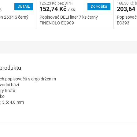
126,23 Kč bez DPH
168,30 Kč 
DETAIL
Do košíku
152,74 Kč
203,64
s
/ ks
n 2634 S černý
Popisovač DELI liner 7 ks černý
Popisovač
FINENOLO EQ909
EC393
 produktu
kých popisovačů s ergo držením
 vodní bázi
ěry hrotů
tko
5; 3,5; 4,8 mm