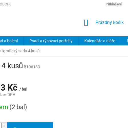
OBCHODNÍ PODMÍNKY
PODMÍNKY OCHRANY OSOBNÍCH ÚDAJŮ
Přihlášení
NÁKUPNÍ
Prázdný košík
KOŠÍK
ad a balení
Psací a rýsovací potřeby
Kalendáře a diáře
ligrafický sada 4 kusů
 4 kusů
B106183
53 Kč
/ bal
 bez DPH
dem
(2 bal)