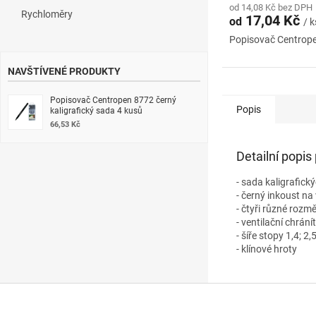
od 14,08 Kč bez DPH
Rychloměry
17,04 Kč
od
/ k
Popisovač Centrope
NAVŠTÍVENÉ PRODUKTY
Popisovač Centropen 8772 černý
Popis
kaligrafický sada 4 kusů
66,53 Kč
Detailní popis
- sada kaligrafic
- černý inkoust na
- čtyři různé rozm
- ventilační chrání
- šíře stopy 1,4; 2,
- klínové hroty
Z
á