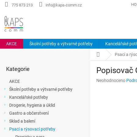
Přejít
HO
775 873 213
info@kaps-comm.cz
na
obsah
AKCE
Školní potřeby a výtvarné potřeby
Kancelářské pot
P
Domů
Psací a rýs
o
Přeskočit
s
Kategorie
Popisovač C
kategorie
t
r
Průměrné
Neohodnoceno
Podro
AKCE
a
hodnocení
Školní potřeby a výtvarné potřeby
n
produktu
Kancelářské potřeby
n
je
0,0
í
Drogerie, hygiena a úklid
z
p
Gastro a občerstvení
5
a
hvězdiček.
Sklad a balení
n
Psací a rýsovací potřeby
e