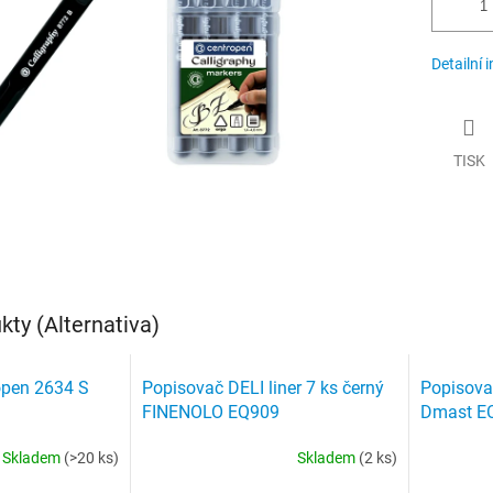
Detailní 
TISK
ty (Alternativa)
open 2634 S
Popisovač DELI liner 7 ks černý
Popisova
FINENOLO EQ909
Dmast E
Skladem
(>20 ks)
Skladem
(2 ks)