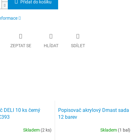
Přidat do košíku
informace
ZEPTAT SE
HLÍDAT
SDÍLET
č DELI 10 ks černý
Popisovač akrylový Dmast sada
C393
12 barev
Skladem
(2 ks)
Skladem
(1 bal)