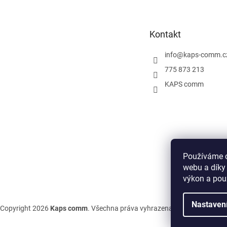
p
a
t
Kontakt
í
info
@
kaps-comm.c
775 873 213
KAPS comm
Používáme c
webu a díky
výkon a pou
Nastaven
Copyright 2026
Kaps comm
. Všechna práva vyhrazena.