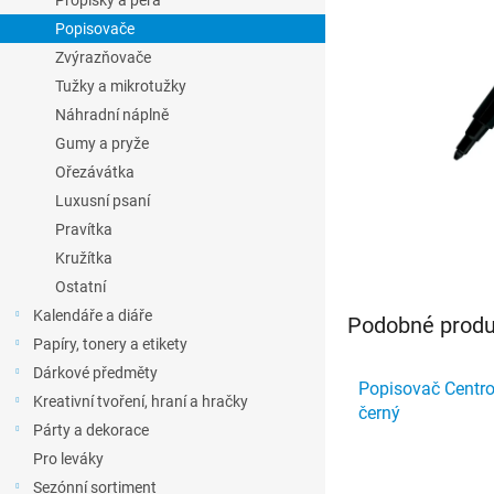
Propisky a pera
l
Popisovače
Zvýrazňovače
Tužky a mikrotužky
Náhradní náplně
Gumy a pryže
Ořezávátka
Luxusní psaní
Pravítka
Kružítka
Ostatní
Kalendáře a diáře
Podobné produk
Papíry, tonery a etikety
Dárkové předměty
Popisovač Centr
Kreativní tvoření, hraní a hračky
černý
Párty a dekorace
Pro leváky
Sezónní sortiment