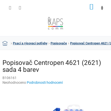
Přejít
NÁKUP
na
obsah
KOŠÍK
Psací a rýsovací potřeby
Popisovače
Popisovač Centropen 4621 (
Domů
Popisovač Centropen 4621 (2621)
sada 4 barev
B106161
Průměrné
Neohodnoceno
Podrobnosti hodnocení
hodnocení
produktu
je
0,0
z
5