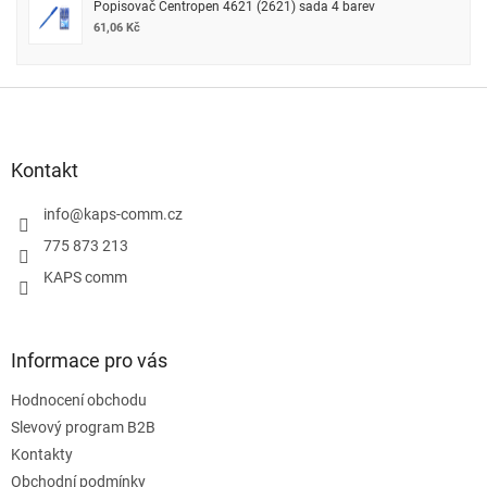
Popisovač Centropen 4621 (2621) sada 4 barev
61,06 Kč
Z
á
p
a
Kontakt
t
í
info
@
kaps-comm.cz
775 873 213
KAPS comm
Informace pro vás
Hodnocení obchodu
Slevový program B2B
Kontakty
Obchodní podmínky