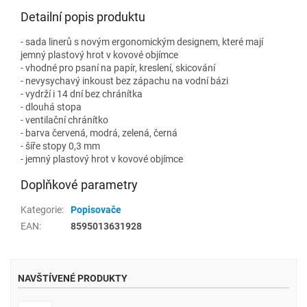
Detailní popis produktu
- sada linerů s novým ergonomickým designem, které mají
jemný plastový hrot v kovové objímce
- vhodné pro psaní na papír, kreslení, skicování
- nevysychavý inkoust bez zápachu na vodní bázi
- vydrží i 14 dní bez chránítka
- dlouhá stopa
- ventilační chránítko
- barva červená, modrá, zelená, černá
- šíře stopy 0,3 mm
- jemný plastový hrot v kovové objímce
Doplňkové parametry
Kategorie
:
Popisovače
EAN
:
8595013631928
NAVŠTÍVENÉ PRODUKTY