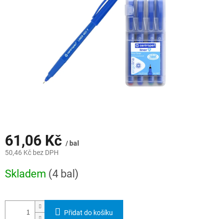
hvězdiček.
61,06 Kč
/ bal
50,46 Kč bez DPH
Měrná
Skladem
(4 bal)
cena:
Přidat do košíku