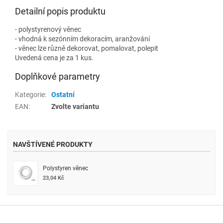
Detailní popis produktu
- polystyrenový věnec
- vhodná k sezónním dekoracím, aranžování
- věnec lze různě dekorovat, pomalovat, polepit
Uvedená cena je za 1 kus.
Doplňkové parametry
Kategorie
:
Ostatní
EAN
:
Zvolte variantu
NAVŠTÍVENÉ PRODUKTY
Polystyren věnec
23,04 Kč
Z
á