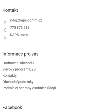
p
a
Kontakt
t
í
info
@
kaps-comm.cz
775 873 213
KAPS comm
Informace pro vás
Hodnocení obchodu
Slevový program B2B
Kontakty
Obchodní podmínky
Podmínky ochrany osobních údajů
Facebook