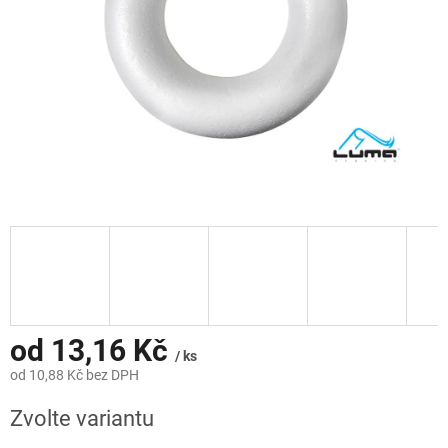
od
13,16 Kč
/ ks
od
10,88 Kč
bez DPH
Měrná
Zvolte variantu
cena: