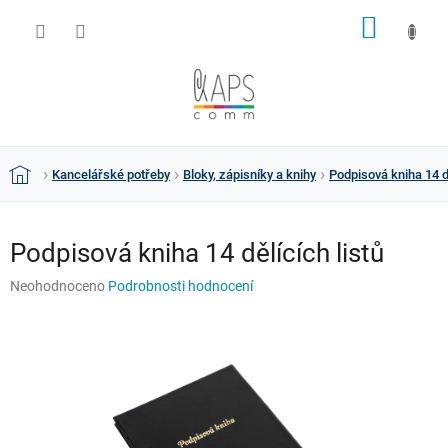
Přejít
NÁKUP
na
obsah
KOŠÍK
Kancelářské potřeby
Bloky, zápisníky a knihy
Podpisová kniha 14 dě
Domů
Podpisová kniha 14 dělících listů
Průměrné
Neohodnoceno
Podrobnosti hodnocení
hodnocení
produktu
je
0,0
z
5
hvězdiček.