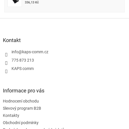
336,13 Kč
Z
á
p
a
Kontakt
t
í
info
@
kaps-comm.cz
775 873 213
KAPS comm
Informace pro vás
Hodnocení obchodu
Slevový program B2B
Kontakty
Obchodní podmínky