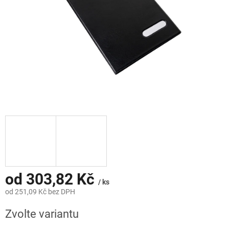
od
303,82 Kč
/ ks
od
251,09 Kč
bez DPH
Měrná
Zvolte variantu
cena: