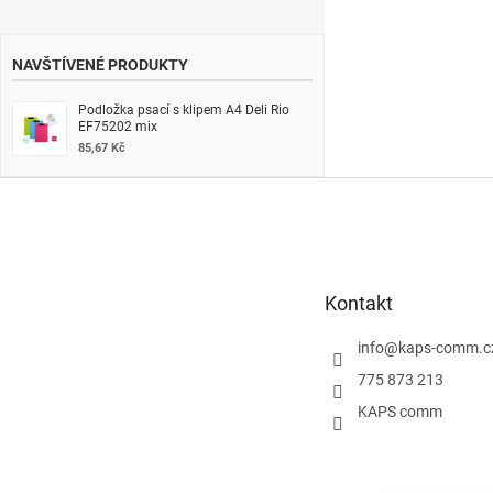
NAVŠTÍVENÉ PRODUKTY
Podložka psací s klipem A4 Deli Rio
EF75202 mix
85,67 Kč
Z
á
p
a
t
Kontakt
í
info
@
kaps-comm.c
775 873 213
KAPS comm