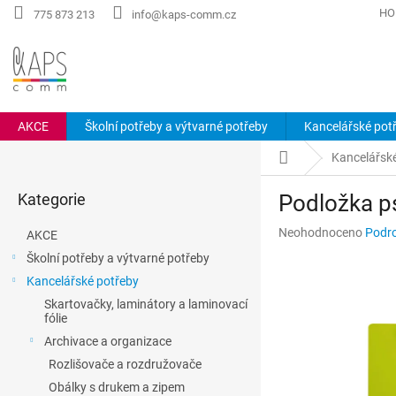
Přejít
HO
775 873 213
info@kaps-comm.cz
na
obsah
AKCE
Školní potřeby a výtvarné potřeby
Kancelářské pot
P
Domů
Kancelářsk
o
Přeskočit
s
Kategorie
Podložka ps
kategorie
t
r
Průměrné
Neohodnoceno
Podro
AKCE
a
hodnocení
Školní potřeby a výtvarné potřeby
n
produktu
Kancelářské potřeby
n
je
0,0
í
Skartovačky, laminátory a laminovací
z
fólie
p
5
a
Archivace a organizace
hvězdiček.
n
Rozlišovače a rozdružovače
e
Obálky s drukem a zipem