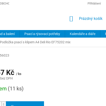
OBCHODNÍ PODMÍNKY
PODMÍNKY OCHRANY OSOBNÍCH ÚDAJŮ
Přihlášení
NÁKUPNÍ
Prázdný košík
KOŠÍK
ad a balení
Psací a rýsovací potřeby
Kalendáře a diáře
Podložka psací s klipem A4 Deli Rio EF75202 mix
256023
67 Kč
/ ks
 bez DPH
dem
(11 ks)