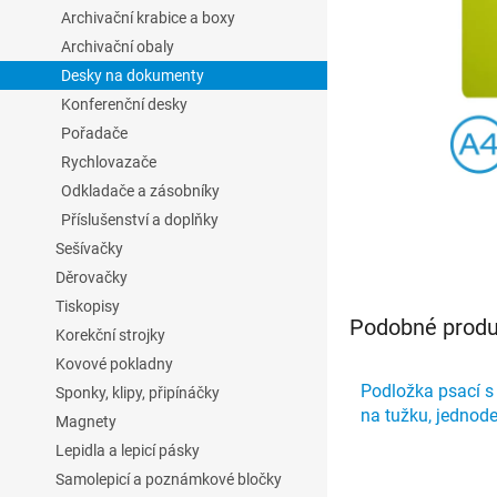
l
Archivační krabice a boxy
Archivační obaly
Desky na dokumenty
Konferenční desky
Pořadače
Rychlovazače
Odkladače a zásobníky
Příslušenství a doplňky
Sešívačky
Děrovačky
Tiskopisy
Podobné produk
Korekční strojky
Kovové pokladny
Podložka psací s
Sponky, klipy, připínáčky
na tužku, jednod
Magnety
zelená
Lepidla a lepicí pásky
Samolepicí a poznámkové bločky