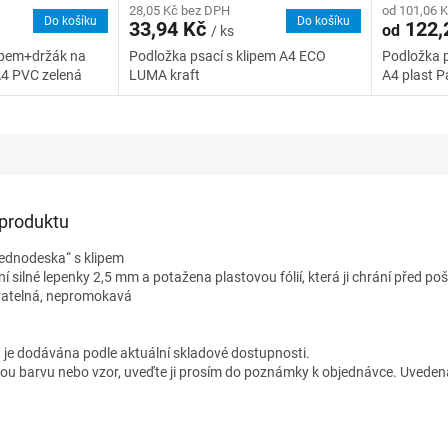
28,05 Kč bez DPH
od 101,06 
Do košíku
Do košíku
33,94 Kč
122,
od
/ ks
lipem+držák na
Podložka psací s klipem A4 ECO
Podložka p
A4 PVC zelená
LUMA kraft
A4 plast Pa
 produktu
jednodeska“ s klipem
tní silné lepenky 2,5 mm a potažena plastovou fólií, která ji chrání před p
vatelná, nepromokavá
 je dodávána podle aktuální skladové dostupnosti.
nou barvu nebo vzor, uveďte ji prosím do poznámky k objednávce. Uvedená