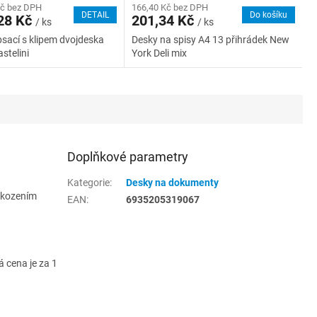
Kč bez DPH
166,40 Kč bez DPH
DETAIL
Do košíku
28 Kč
201,34 Kč
/ ks
/ ks
sací s klipem dvojdeska
Desky na spisy A4 13 přihrádek New
stelini
York Deli mix
Doplňkové parametry
Kategorie
:
Desky na dokumenty
oškozením
EAN
:
6935205319067
 cena je za 1