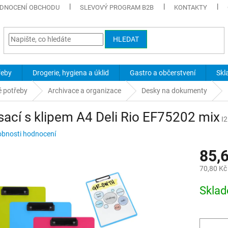
DNOCENÍ OBCHODU
SLEVOVÝ PROGRAM B2B
KONTAKTY
HLEDAT
řeby
Drogerie, hygiena a úklid
Gastro a občerstvení
Skl
é potřeby
Archivace a organizace
Desky na dokumenty
ací s klipem A4 Deli Rio EF75202 mix
I
bnosti hodnocení
85,
70,80 Kč
Měrná
Skla
cena: