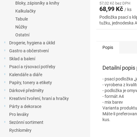
Bloky, zápisníky a knihy
57,02 Kč bez DPH
68,99 Kč
/ ks
Kalkulačky
Podložka psací s k
Tabule
tužku, jednodeska 
Nůžky
Ostatní
Drogerie, hygiena a úklid
Popis
Gastro a občerstvení
Sklad a balení
Psací a rýsovací potřeby
Detailní popis
Kalendáře a diáře
- psací podložka „
Papíry, tonery a etikety
- vyrobena z kvali
Dárkové předměty
- podložka je omy
- formát A4
Kreativní tvoření, hraní a hračky
- mix barev
Párty a dekorace
Varianta produktu
Máte-li preferova
Pro leváky
kus.
Sezónní sortiment
Rychloměry