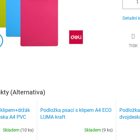
Detailní 
TISK
ty (Alternativa)
 klipem+držák
Podložka psací s klipem A4 ECO
Podložka
eska A4 PVC
LUMA kraft
dvojdeska
Skladem
(10 ks)
Skladem
(9 ks)