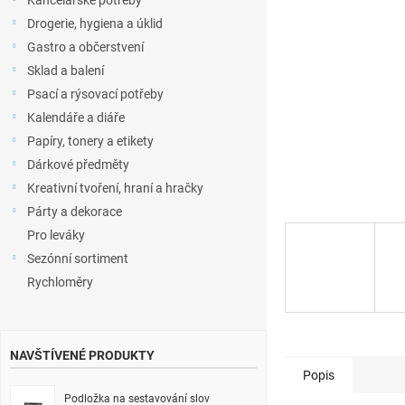
Kancelářské potřeby
l
Drogerie, hygiena a úklid
Gastro a občerstvení
Sklad a balení
Psací a rýsovací potřeby
Kalendáře a diáře
Papíry, tonery a etikety
Dárkové předměty
Kreativní tvoření, hraní a hračky
Párty a dekorace
Pro leváky
Sezónní sortiment
Rychloměry
NAVŠTÍVENÉ PRODUKTY
Popis
Podložka na sestavování slov