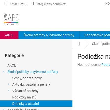
Přejít
HO
775 873 213
info@kaps-comm.cz
na
obsah
AKCE
Školní potřeby a výtvarné potřeby
Kancelářské pot
P
Domů
Školní potř
o
Přeskočit
s
Kategorie
Podložka na
kategorie
t
r
Průměrné
Neohodnoceno
Podro
AKCE
a
hodnocení
Školní potřeby a výtvarné potřeby
n
produktu
Sešity, obaly a boxy
n
je
0,0
í
Aktovky, batohy a penály
z
p
Výtvarné potřeby
5
a
hvězdiček.
Podložky na stůl
n
Doplňky a ostatní
e