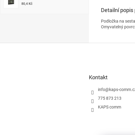
80,4 Kč
Detailní popis
Podložka na sesta
Omyvatelný povrch
Z
á
p
a
t
Kontakt
í
info
@
kaps-comm.c
775 873 213
KAPS comm