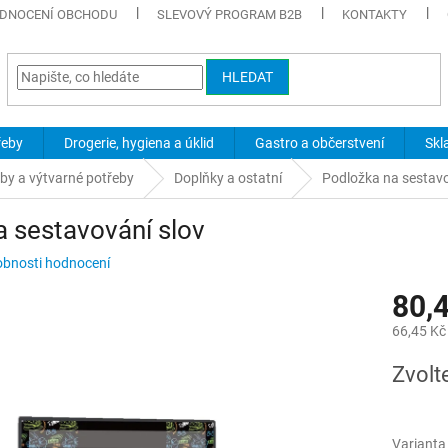
DNOCENÍ OBCHODU
SLEVOVÝ PROGRAM B2B
KONTAKTY
HLEDAT
řeby
Drogerie, hygiena a úklid
Gastro a občerstvení
Skl
eby a výtvarné potřeby
Doplňky a ostatní
Podložka na sestavo
 sestavování slov
bnosti hodnocení
80,
66,45 Kč
Měrná
Zvolt
cena:
Varianta