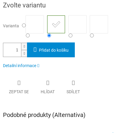
Měrná
Zvolte variantu
cena:
Varianta
Přidat do košíku
Detailní informace
ZEPTAT SE
HLÍDAT
SDÍLET
Podobné produkty (Alternativa)