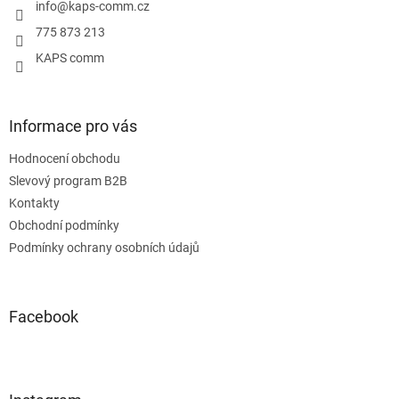
í
info
@
kaps-comm.cz
775 873 213
KAPS comm
Informace pro vás
Hodnocení obchodu
Slevový program B2B
Kontakty
Obchodní podmínky
Podmínky ochrany osobních údajů
Facebook