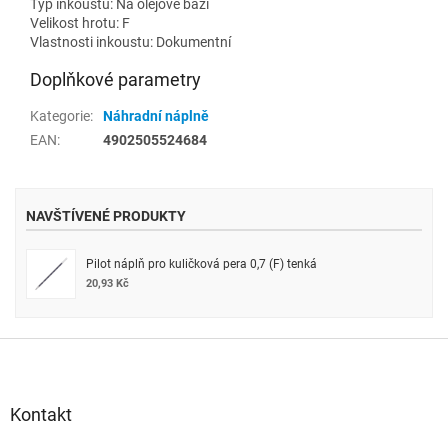
Typ inkoustu: Na olejové bázi
Velikost hrotu: F
Vlastnosti inkoustu: Dokumentní
Doplňkové parametry
Kategorie
:
Náhradní náplně
EAN
:
4902505524684
NAVŠTÍVENÉ PRODUKTY
Pilot náplň pro kuličková pera 0,7 (F) tenká
20,93 Kč
Z
á
p
a
Kontakt
t