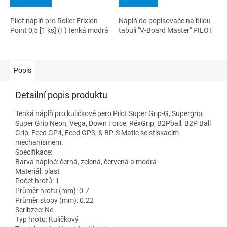
Pilot náplň pro Roller Frixion
Náplň do popisovače na bílou
Point 0,5 [1 ks] (F) tenká modrá
tabuli "V-Board Master" PILOT
Popis
Detailní popis produktu
Tenká náplň pro kuličkové pero Pilot Super Grip-G, Supergrip,
Super Grip Neon, Vega, Down Force, RéxGrip, B2Pball, B2P Ball
Grip, Feed GP4, Feed GP3, & BP-S Matic se stiskacím
mechanismem.
Specifikace:
Barva náplně: černá, zelená, červená a modrá
Materiál: plast
Počet hrotů: 1
Průměr hrotu (mm): 0.7
Průměr stopy (mm): 0.22
Scribzee: Ne
Typ hrotu: Kuličkový