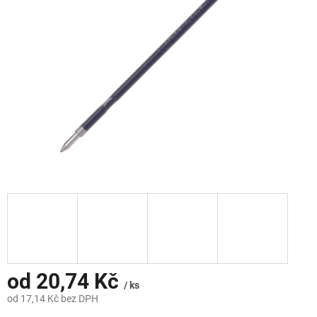
hvězdiček.
od
20,74 Kč
/ ks
od
17,14 Kč
bez DPH