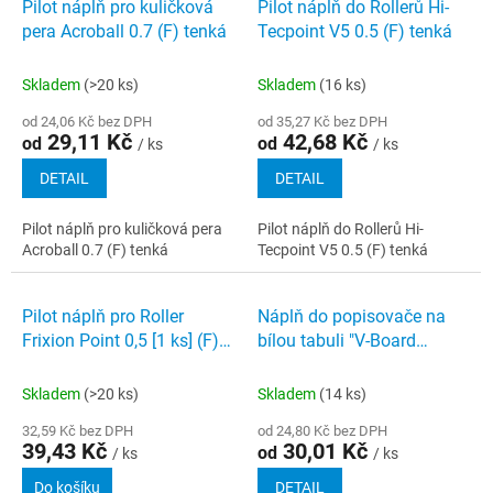
Pilot náplň pro kuličková
Pilot náplň do Rollerů Hi-
pera Acroball 0.7 (F) tenká
Tecpoint V5 0.5 (F) tenká
Skladem
(>20 ks)
Skladem
(16 ks)
od 24,06 Kč bez DPH
od 35,27 Kč bez DPH
29,11 Kč
42,68 Kč
od
od
/ ks
/ ks
DETAIL
DETAIL
Pilot náplň pro kuličková pera
Pilot náplň do Rollerů Hi-
Acroball 0.7 (F) tenká
Tecpoint V5 0.5 (F) tenká
Pilot náplň pro Roller
Náplň do popisovače na
Frixion Point 0,5 [1 ks] (F)
bílou tabuli "V-Board
tenká modrá
Master" PILOT
Skladem
(>20 ks)
Skladem
(14 ks)
32,59 Kč bez DPH
od 24,80 Kč bez DPH
39,43 Kč
30,01 Kč
od
/ ks
/ ks
Do košíku
DETAIL