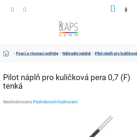
Přejít
NÁKUP
na
obsah
KOŠÍK
Psací a rýsovací potřeby
Náhradní náplně
Pilot náplň pro kuličková
Domů
Pilot náplň pro kuličková pera 0,7 (F)
tenká
Průměrné
Neohodnoceno
Podrobnosti hodnocení
hodnocení
produktu
je
0,0
z
5