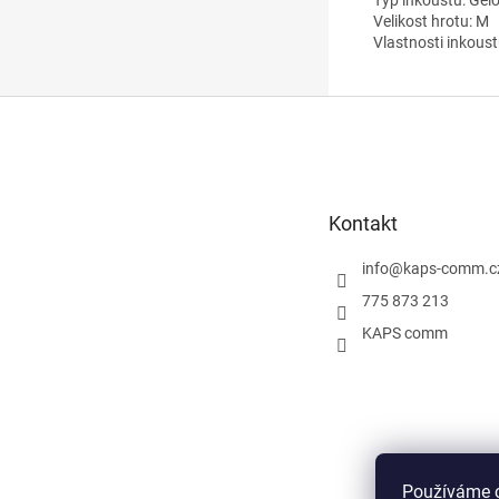
Typ inkoustu: Gel
Velikost hrotu: M
Vlastnosti inkous
Z
á
p
a
t
Kontakt
í
info
@
kaps-comm.c
775 873 213
KAPS comm
Používáme c