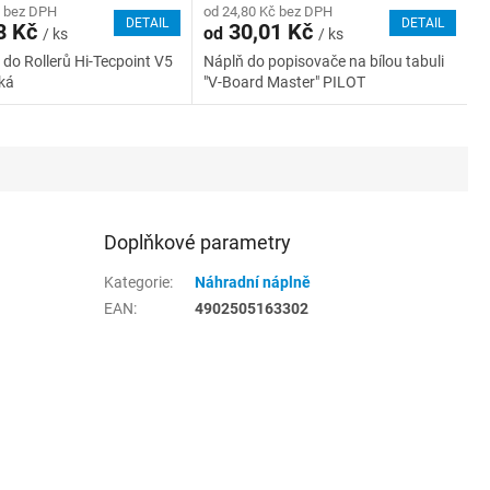
č bez DPH
od 24,80 Kč bez DPH
DETAIL
DETAIL
8 Kč
30,01 Kč
od
/ ks
/ ks
ň do Rollerů Hi-Tecpoint V5
Náplň do popisovače na bílou tabuli
nká
"V-Board Master" PILOT
Doplňkové parametry
Kategorie
:
Náhradní náplně
EAN
:
4902505163302