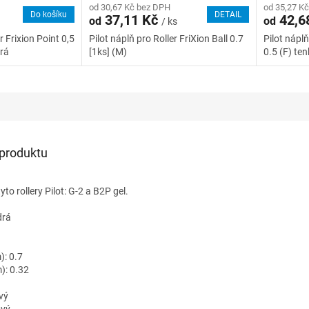
od 30,67 Kč bez DPH
od 35,27 K
Do košíku
DETAIL
37,11 Kč
42,6
od
od
/ ks
r Frixion Point 0,5
Pilot náplň pro Roller FriXion Ball 0.7
Pilot nápl
drá
[1ks] (M)
0.5 (F) te
 produktu
yto rollery Pilot: G-2 a B2P gel.
drá
: 0.7
): 0.32
vý