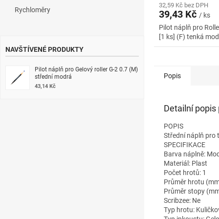
32,59 Kč bez DPH
Rychloměry
39,43 Kč
/ ks
Pilot náplň pro Rolle
[1 ks] (F) tenká mo
NAVŠTÍVENÉ PRODUKTY
Pilot náplň pro Gelový roller G-2 0.7 (M)
Popis
střední modrá
43,14 Kč
Detailní popis
POPIS
Střední náplň pro t
SPECIFIKACE
Barva náplně: Mo
Materiál: Plast
Počet hrotů: 1
Průměr hrotu (mm)
Průměr stopy (mm
Scribzee: Ne
Typ hrotu: Kuličko