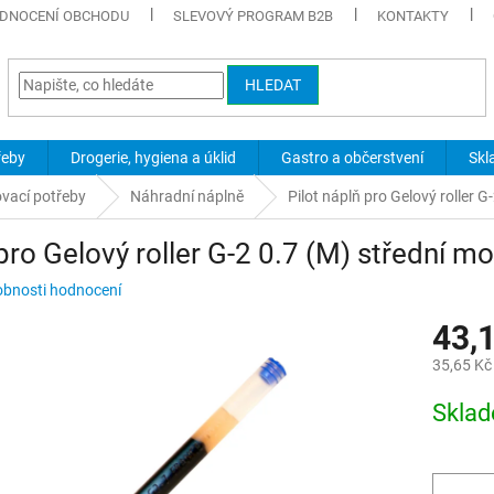
DNOCENÍ OBCHODU
SLEVOVÝ PROGRAM B2B
KONTAKTY
HLEDAT
řeby
Drogerie, hygiena a úklid
Gastro a občerstvení
Skl
ovací potřeby
Náhradní náplně
Pilot náplň pro Gelový roller 
 pro Gelový roller G-2 0.7 (M) střední m
bnosti hodnocení
43,
35,65 Kč
Měrná
Skla
cena: