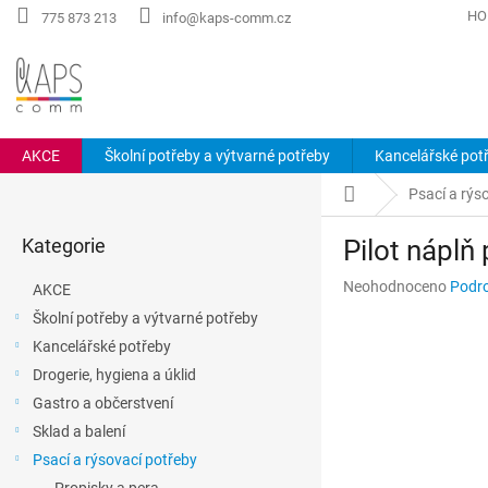
Přejít
HO
775 873 213
info@kaps-comm.cz
na
obsah
AKCE
Školní potřeby a výtvarné potřeby
Kancelářské pot
P
Domů
Psací a rýs
o
Přeskočit
s
Kategorie
Pilot náplň
kategorie
t
r
Průměrné
Neohodnoceno
Podro
AKCE
a
hodnocení
Školní potřeby a výtvarné potřeby
n
produktu
Kancelářské potřeby
n
je
0,0
í
Drogerie, hygiena a úklid
z
p
Gastro a občerstvení
5
a
hvězdiček.
Sklad a balení
n
Psací a rýsovací potřeby
e