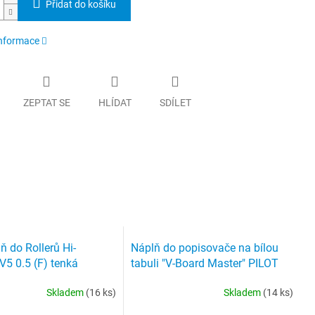
Přidat do košíku
informace
ZEPTAT SE
HLÍDAT
SDÍLET
lň do Rollerů Hi-
Náplň do popisovače na bílou
V5 0.5 (F) tenká
tabuli "V-Board Master" PILOT
Skladem
(16 ks)
Skladem
(14 ks)