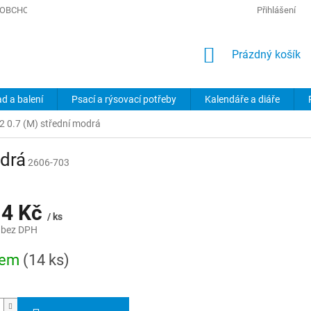
OBCHODNÍ PODMÍNKY
PODMÍNKY OCHRANY OSOBNÍCH ÚDAJŮ
Přihlášení
NÁKUPNÍ
Prázdný košík
KOŠÍK
ad a balení
Psací a rýsovací potřeby
Kalendáře a diáře
G-2 0.7 (M) střední modrá
odrá
2606-703
14 Kč
/ ks
 bez DPH
dem
(14 ks)