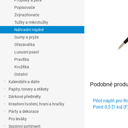
Propisky a pera
l
Popisovače
Zvýrazňovače
Tužky a mikrotužky
Náhradní náplně
Gumy a pryže
Ořezávátka
Luxusní psaní
Pravítka
Kružítka
Ostatní
Kalendáře a diáře
Podobné produk
Papíry, tonery a etikety
Dárkové předměty
Pilot náplň pro Ro
Kreativní tvoření, hraní a hračky
Point 0,5 [1 ks] 
Párty a dekorace
Pro leváky
Sezónní sortiment