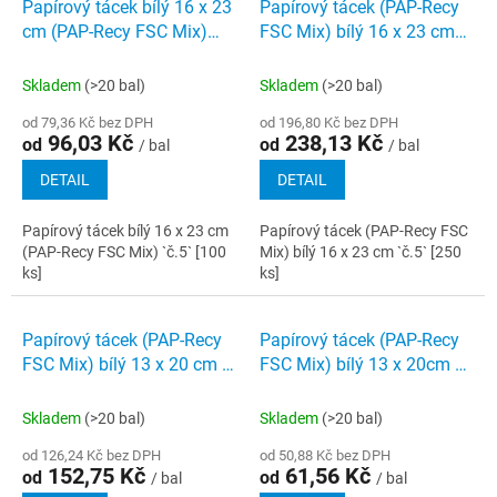
Papírový tácek bílý 16 x 23
Papírový tácek (PAP-Recy
cm (PAP-Recy FSC Mix)
FSC Mix) bílý 16 x 23 cm
`č.5` [100 ks]
`č.5` [250 ks]
Skladem
(>20 bal)
Skladem
(>20 bal)
od 79,36 Kč bez DPH
od 196,80 Kč bez DPH
96,03 Kč
238,13 Kč
od
od
/ bal
/ bal
DETAIL
DETAIL
Papírový tácek bílý 16 x 23 cm
Papírový tácek (PAP-Recy FSC
(PAP-Recy FSC Mix) `č.5` [100
Mix) bílý 16 x 23 cm `č.5` [250
ks]
ks]
Papírový tácek (PAP-Recy
Papírový tácek (PAP-Recy
FSC Mix) bílý 13 x 20 cm č.
FSC Mix) bílý 13 x 20cm č.
4 [250 ks]
4 100 ks
Skladem
(>20 bal)
Skladem
(>20 bal)
od 126,24 Kč bez DPH
od 50,88 Kč bez DPH
152,75 Kč
61,56 Kč
od
od
/ bal
/ bal