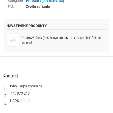
Kategorie
:
Přírodní a jiné materiály
EAN
:
Zvolte variantu
NAVŠTÍVENÉ PRODUKTY
Papírový tácek (FSC Recycled) bílý 13 x 20 cm `č.4` [25 ks]
25,56 Kč
Z
á
p
a
Kontakt
t
í
info
@
kaps-comm.cz
775 873 213
KAPS comm