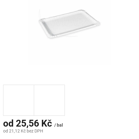
hvězdiček.
od
25,56 Kč
/ bal
od
21,12 Kč
bez DPH