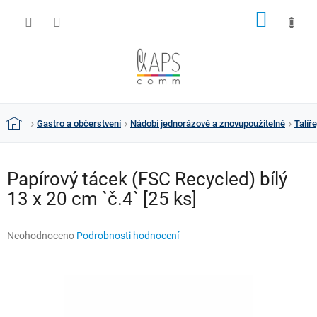
Přejít
NÁKUP
na
obsah
KOŠÍK
Gastro a občerstvení
Nádobí jednorázové a znovupoužitelné
Talíř
Domů
Papírový tácek (FSC Recycled) bílý
13 x 20 cm `č.4` [25 ks]
Průměrné
Neohodnoceno
Podrobnosti hodnocení
hodnocení
produktu
je
0,0
z
5