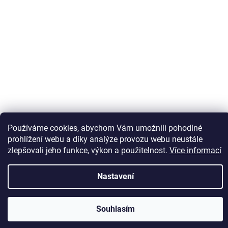
Sledovat na Instagramu
Používáme cookies, abychom Vám umožnili pohodlné
prohlížení webu a díky analýze provozu webu neustále
zlepšovali jeho funkce, výkon a použitelnost.
Více informací
Vytvořil Shoptet
Nastavení
Copyright 2026
Kaps comm
. Všechna práva vyhrazena.
Souhlasím