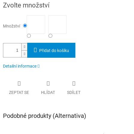
Měrná
Zvolte množství
cena:
Množství
Přidat do košíku
Detailní informace
ZEPTAT SE
HLÍDAT
SDÍLET
Podobné produkty (Alternativa)