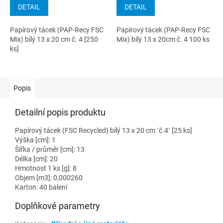
DETAIL
DETAIL
Papírový tácek (PAP-Recy FSC
Papírový tácek (PAP-Recy FSC
Mix) bílý 13 x 20 cm č. 4 [250
Mix) bílý 13 x 20cm č. 4 100 ks
ks]
Popis
Detailní popis produktu
Papírový tácek (FSC Recycled) bílý 13 x 20 cm `č.4` [25 ks]
Výška [cm]: 1
Šířka / průměr [cm]: 13
Délka [cm]: 20
Hmotnost 1 ks [g]: 8
Objem [m3]: 0,000260
Karton: 40 balení
Doplňkové parametry