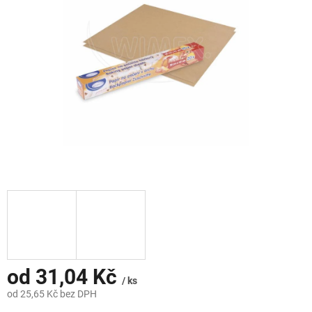
hvězdiček.
od
31,04 Kč
/ ks
od
25,65 Kč
bez DPH