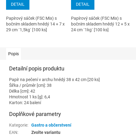
DETAIL
DETAIL
Papírový sáček (FSC Mix) s
Papírový sáček (FSC Mix) s
bočním skladem hnědý 14 + 7 x
bočním skladem hnědý 12 + 5 x
29 cm `1,5kg` [100 ks]
24 cm `1kg` [100 ks]
Popis
Detailní popis produktu
Papír na pečení v archu hnědý 38 x 42 cm [20 ks]
Šířka / průměr [cm]: 38
Délka [cm]: 42
Hmotnost 1 ks [g]: 6,4
Karton: 24 balení
Doplňkové parametry
Kategorie
:
Gastro a občerstvení
EAN
:
Zvolte variantu