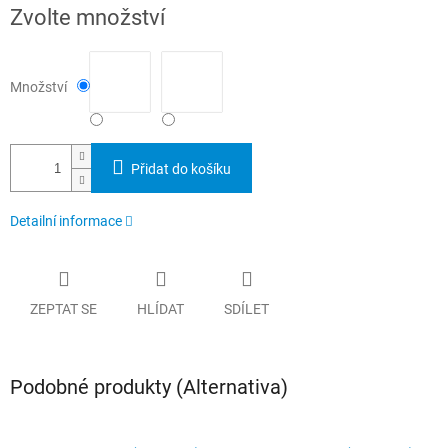
Měrná
Zvolte množství
cena:
Množství
Přidat do košíku
Detailní informace
ZEPTAT SE
HLÍDAT
SDÍLET
Podobné produkty (Alternativa)