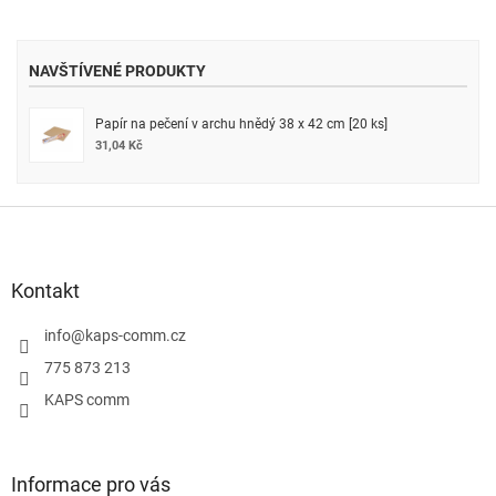
NAVŠTÍVENÉ PRODUKTY
Papír na pečení v archu hnědý 38 x 42 cm [20 ks]
31,04 Kč
Z
á
p
a
Kontakt
t
í
info
@
kaps-comm.cz
775 873 213
KAPS comm
Informace pro vás