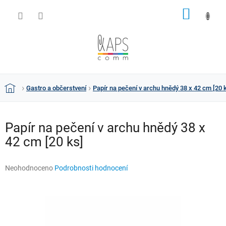
Přejít
NÁKUP
na
obsah
KOŠÍK
Gastro a občerstvení
Papír na pečení v archu hnědý 38 x 42 cm [20 
Domů
Papír na pečení v archu hnědý 38 x
42 cm [20 ks]
Průměrné
Neohodnoceno
Podrobnosti hodnocení
hodnocení
produktu
je
0,0
z
5