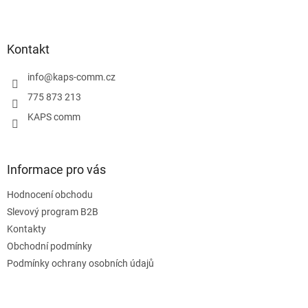
Z
á
p
a
Kontakt
t
í
info
@
kaps-comm.cz
775 873 213
KAPS comm
Informace pro vás
Hodnocení obchodu
Slevový program B2B
Kontakty
Obchodní podmínky
Podmínky ochrany osobních údajů