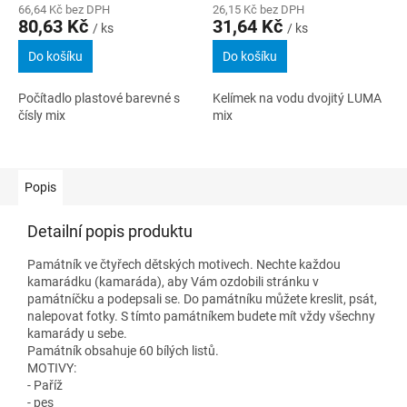
66,64 Kč bez DPH
26,15 Kč bez DPH
80,63 Kč
31,64 Kč
/ ks
/ ks
Do košíku
Do košíku
Počítadlo plastové barevné s
Kelímek na vodu dvojitý LUMA
čísly mix
mix
Popis
Detailní popis produktu
Památník ve čtyřech dětských motivech. Nechte každou
kamarádku (kamaráda), aby Vám ozdobili stránku v
památníčku a podepsali se. Do památníku můžete kreslit, psát,
nalepovat fotky. S tímto památníkem budete mít vždy všechny
kamarády u sebe.
Památník obsahuje 60 bílých listů.
MOTIVY:
- Paříž
- pes