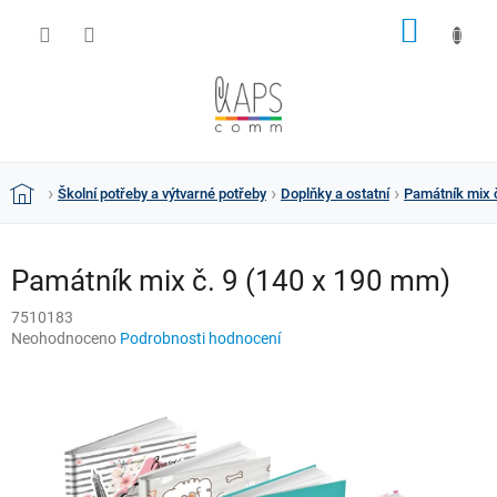
Přejít
NÁKUP
na
obsah
KOŠÍK
Školní potřeby a výtvarné potřeby
Doplňky a ostatní
Památník mix 
Domů
Památník mix č. 9 (140 x 190 mm)
7510183
Průměrné
Neohodnoceno
Podrobnosti hodnocení
hodnocení
produktu
je
0,0
z
5
hvězdiček.