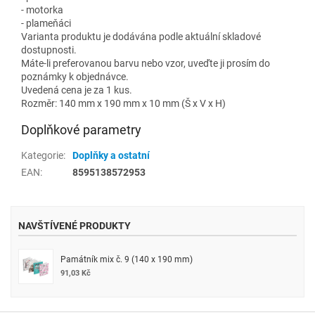
- motorka
- plameňáci
Varianta produktu je dodávána podle aktuální skladové
dostupnosti.
Máte-li preferovanou barvu nebo vzor, uveďte ji prosím do
poznámky k objednávce.
Uvedená cena je za 1 kus.
Rozměr: 140 mm x 190 mm x 10 mm (Š x V x H)
Doplňkové parametry
Kategorie
:
Doplňky a ostatní
EAN
:
8595138572953
NAVŠTÍVENÉ PRODUKTY
Památník mix č. 9 (140 x 190 mm)
91,03 Kč