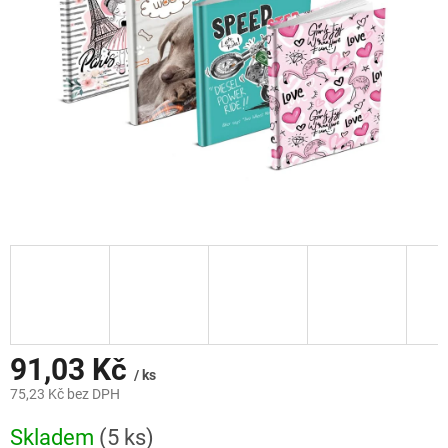
91,03 Kč
/ ks
75,23 Kč bez DPH
Měrná
Skladem
(5 ks)
cena: