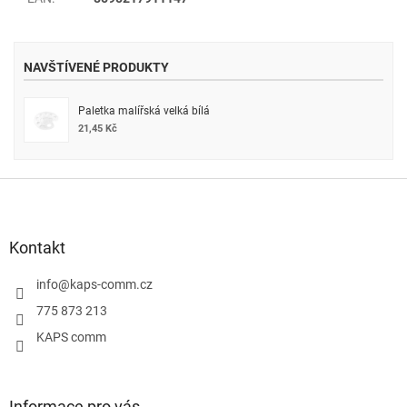
NAVŠTÍVENÉ PRODUKTY
Paletka malířská velká bílá
21,45 Kč
Z
á
p
a
Kontakt
t
í
info
@
kaps-comm.cz
775 873 213
KAPS comm
Informace pro vás