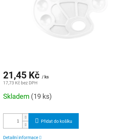
21,45 Kč
/ ks
17,73 Kč bez DPH
Měrná
Skladem
(19 ks)
cena:
Přidat do košíku
Detailní informace