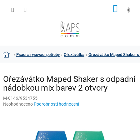
Přejít
NÁKUP
na
obsah
KOŠÍK
Psací a rýsovací potřeby
Ořezávátka
Ořezávátko Maped Shaker s 
Domů
Ořezávátko Maped Shaker s odpadní
nádobkou mix barev 2 otvory
M-0146/9534755
Průměrné
Neohodnoceno
Podrobnosti hodnocení
hodnocení
produktu
je
0,0
z
5