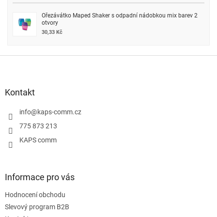
Ořezávátko Maped Shaker s odpadní nádobkou mix barev 2
otvory
30,33 Kč
Z
á
p
a
Kontakt
t
í
info
@
kaps-comm.cz
775 873 213
KAPS comm
Informace pro vás
Hodnocení obchodu
Slevový program B2B