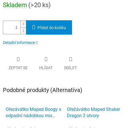
Měrná
Skladem
(>20 ks)
cena:
Přidat do košíku
Detailní informace
ZEPTAT SE
HLÍDAT
SDÍLET
Podobné produkty (Alternativa)
Ořezávátko Maped Boogy s
Ořežávátko Maped Shaker
odpadní nádobkou mix
Dragon 2 otvory
barev 1 otvor