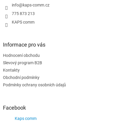
í
info
@
kaps-comm.cz
775 873 213
KAPS comm
Informace pro vás
Hodnocení obchodu
Slevový program B2B
Kontakty
Obchodní podmínky
Podmínky ochrany osobních údajů
Facebook
Kaps comm