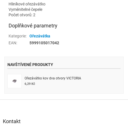
Hliníkové ořezávátko
Vyměnitelné čepele
Počet otvorů: 2
Doplňkové parametry
Kategorie
:
Ořezávátka
EAN
:
5999105017042
NAVŠTÍVENÉ PRODUKTY
Ořezávátko kov dva otvory VICTORIA
6,29 Kč
Z
á
p
a
Kontakt
t