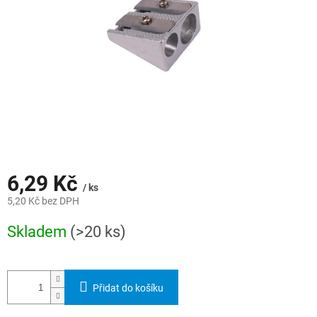
6,29 Kč
/ ks
5,20 Kč bez DPH
Měrná
Skladem
(>20 ks)
cena:
Přidat do košíku