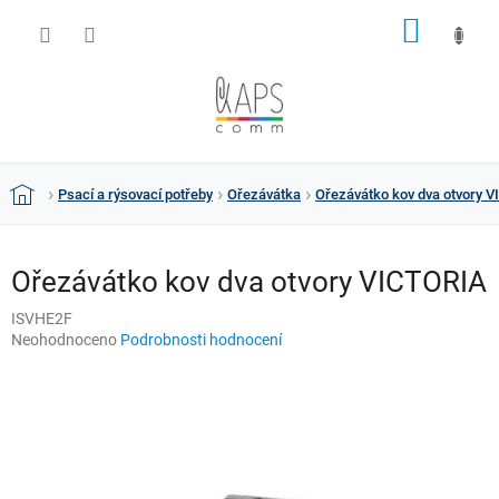
Přejít
NÁKUP
na
obsah
KOŠÍK
Psací a rýsovací potřeby
Ořezávátka
Ořezávátko kov dva otvory 
Domů
Ořezávátko kov dva otvory VICTORIA
ISVHE2F
Průměrné
Neohodnoceno
Podrobnosti hodnocení
hodnocení
produktu
je
0,0
z
5
hvězdiček.