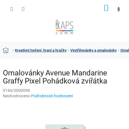
Přejít
NÁKUP
na
obsah
KOŠÍK
Kreativní tvoření, hraní a hračky
Vystřihovánky a omalovánky
Omal
Domů
Omalovánky Avenue Mandarine
Graffy Pixel Pohádková zvířátka
0144/0000098
Průměrné
Neohodnoceno
Podrobnosti hodnocení
hodnocení
produktu
je
0,0
z
5