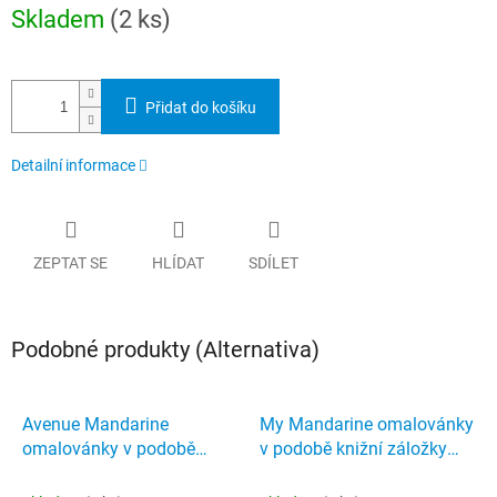
Měrná
Skladem
(2 ks)
cena:
Přidat do košíku
Detailní informace
ZEPTAT SE
HLÍDAT
SDÍLET
Podobné produkty (Alternativa)
Avenue Mandarine
My Mandarine omalovánky
omalovánky v podobě
v podobě knižní záložky
knižní záložky Wild
Manga Dream