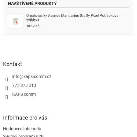
NAVŠTÍVENÉ PRODUKTY
Omalovánky Avenue Mandarine Graffy Pixel Pohádková
zvířátka
187,2 Kč
Z
á
p
a
Kontakt
t
í
info
@
kaps-comm.cz
775 873 213
KAPS comm
Informace pro vás
Hodnocení obchodu
Slevový program B2B