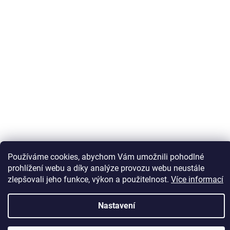
Sledovat na Instagramu
Používáme cookies, abychom Vám umožnili pohodlné
prohlížení webu a díky analýze provozu webu neustále
zlepšovali jeho funkce, výkon a použitelnost.
Více informací
Vytvořil Shoptet
Nastavení
Copyright 2026
Kaps comm
. Všechna práva vyhrazena.