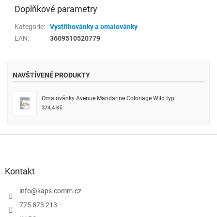
Doplňkové parametry
Kategorie
:
Vystřihovánky a omalovánky
EAN
:
3609510520779
NAVŠTÍVENÉ PRODUKTY
Omalovánky Avenue Mandarine Coloriage Wild typ
374,4 Kč
Z
á
p
a
Kontakt
t
í
info
@
kaps-comm.cz
775 873 213