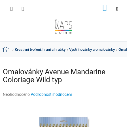
Přejít
NÁKUP
na
obsah
KOŠÍK
Kreativní tvoření, hraní a hračky
Vystřihovánky a omalovánky
Omal
Domů
Omalovánky Avenue Mandarine
Coloriage Wild typ
Průměrné
Neohodnoceno
Podrobnosti hodnocení
hodnocení
produktu
je
0,0
z
5