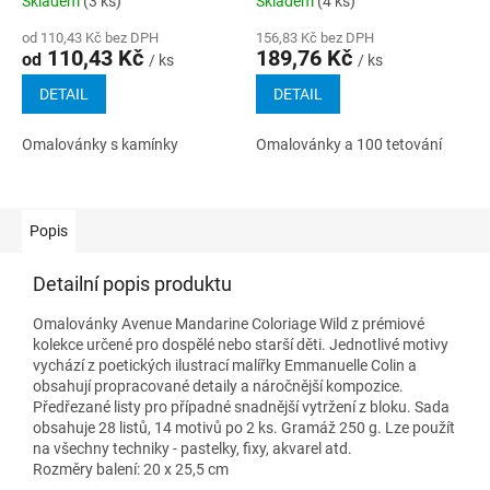
Skladem
(3 ks)
Skladem
(4 ks)
od 110,43 Kč bez DPH
156,83 Kč bez DPH
110,43 Kč
189,76 Kč
od
/ ks
/ ks
DETAIL
DETAIL
Omalovánky s kamínky
Omalovánky a 100 tetování
Popis
Detailní popis produktu
Omalovánky Avenue Mandarine Coloriage Wild z prémiové
kolekce určené pro dospělé nebo starší děti. Jednotlivé motivy
vychází z poetických ilustrací malířky Emmanuelle Colin a
obsahují propracované detaily a náročnější kompozice.
Předřezané listy pro případné snadnější vytržení z bloku. Sada
obsahuje 28 listů, 14 motivů po 2 ks. Gramáž 250 g. Lze použít
na všechny techniky - pastelky, fixy, akvarel atd.
Rozměry balení: 20 x 25,5 cm