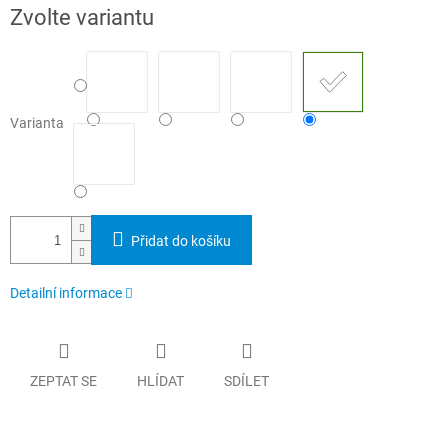
Měrná
Zvolte variantu
cena:
Varianta
Přidat do košíku
Detailní informace
ZEPTAT SE
HLÍDAT
SDÍLET