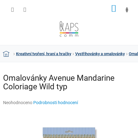
Přejít
NÁKUP
na
obsah
KOŠÍK
Kreativní tvoření, hraní a hračky
Vystřihovánky a omalovánky
Omal
Domů
Omalovánky Avenue Mandarine
Coloriage Wild typ
Průměrné
Neohodnoceno
Podrobnosti hodnocení
hodnocení
produktu
je
0,0
z
5