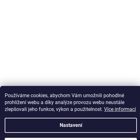
Sledovat na Instagramu
Používáme cookies, abychom Vám umožnili pohodlné
prohlížení webu a díky analýze provozu webu neustále
zlepšovali jeho funkce, výkon a použitelnost.
Více informací
Vytvořil Shoptet
Nastavení
Copyright 2026
Kaps comm
. Všechna práva vyhrazena.