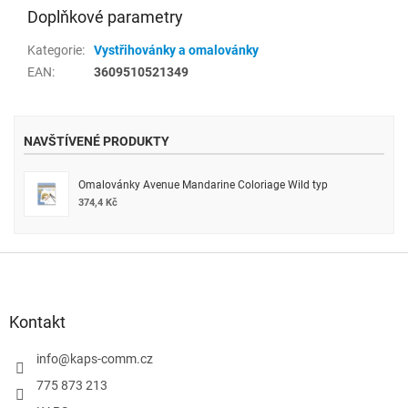
Doplňkové parametry
Kategorie
:
Vystřihovánky a omalovánky
EAN
:
3609510521349
NAVŠTÍVENÉ PRODUKTY
Omalovánky Avenue Mandarine Coloriage Wild typ
374,4 Kč
Z
á
p
a
Kontakt
t
í
info
@
kaps-comm.cz
775 873 213