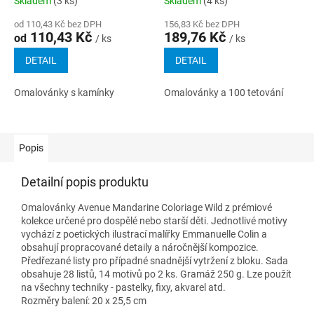
Skladem
(3 ks)
Skladem
(4 ks)
od 110,43 Kč bez DPH
156,83 Kč bez DPH
110,43 Kč
189,76 Kč
od
/ ks
/ ks
DETAIL
DETAIL
Omalovánky s kamínky
Omalovánky a 100 tetování
Popis
Detailní popis produktu
Omalovánky Avenue Mandarine Coloriage Wild z prémiové
kolekce určené pro dospělé nebo starší děti. Jednotlivé motivy
vychází z poetických ilustrací malířky Emmanuelle Colin a
obsahují propracované detaily a náročnější kompozice.
Předřezané listy pro případné snadnější vytržení z bloku. Sada
obsahuje 28 listů, 14 motivů po 2 ks. Gramáž 250 g. Lze použít
na všechny techniky - pastelky, fixy, akvarel atd.
Rozměry balení: 20 x 25,5 cm