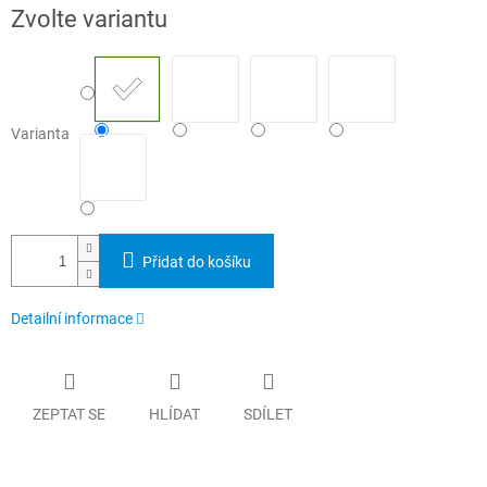
Měrná
Zvolte variantu
cena:
Varianta
Přidat do košíku
Detailní informace
ZEPTAT SE
HLÍDAT
SDÍLET