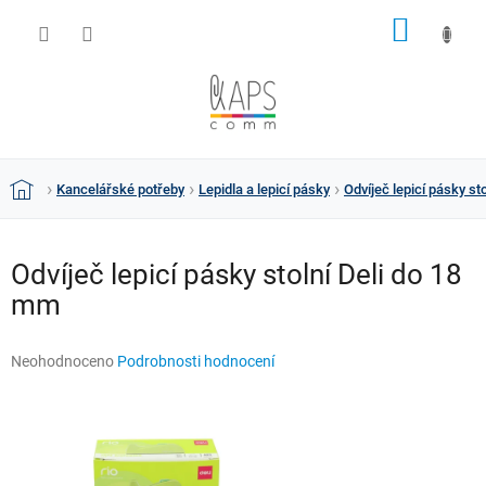
Přejít
NÁKUP
na
obsah
KOŠÍK
Kancelářské potřeby
Lepidla a lepicí pásky
Odvíječ lepicí pásky st
Domů
Odvíječ lepicí pásky stolní Deli do 18
mm
Průměrné
Neohodnoceno
Podrobnosti hodnocení
hodnocení
produktu
je
0,0
z
5