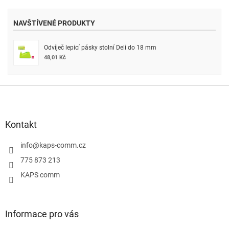
NAVŠTÍVENÉ PRODUKTY
Odvíječ lepicí pásky stolní Deli do 18 mm
48,01 Kč
Z
á
p
a
Kontakt
t
í
info
@
kaps-comm.cz
775 873 213
KAPS comm
Informace pro vás