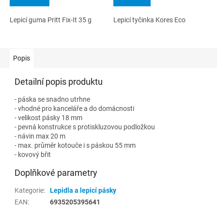
Lepicí guma Pritt Fix-It 35 g
Lepicí tyčinka Kores Eco
Popis
Detailní popis produktu
- páska se snadno utrhne
- vhodné pro kanceláře a do domácnosti
- velikost pásky 18 mm
- pevná konstrukce s protiskluzovou podložkou
- návin max 20 m
- max. průměr kotouče i s páskou 55 mm
- kovový břit
Doplňkové parametry
Kategorie
:
Lepidla a lepicí pásky
EAN
:
6935205395641