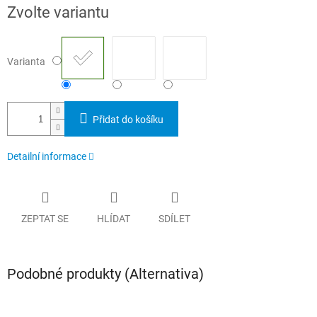
Měrná
Zvolte variantu
cena:
Varianta
Přidat do košíku
Detailní informace
ZEPTAT SE
HLÍDAT
SDÍLET
Podobné produkty (Alternativa)