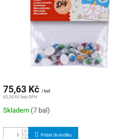
hvězdiček.
75,63 Kč
/ bal
62,50 Kč bez DPH
Měrná
Skladem
(7 bal)
cena:
Přidat do košíku