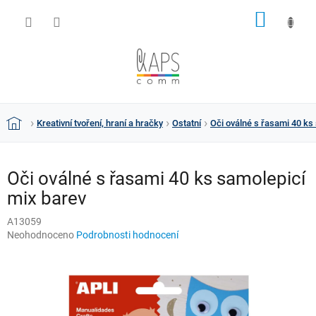
Přejít
NÁKUP
na
obsah
KOŠÍK
Kreativní tvoření, hraní a hračky
Ostatní
Oči oválné s řasami 40 ks
Domů
Oči oválné s řasami 40 ks samolepicí
mix barev
A13059
Průměrné
Neohodnoceno
Podrobnosti hodnocení
hodnocení
produktu
je
0,0
z
5