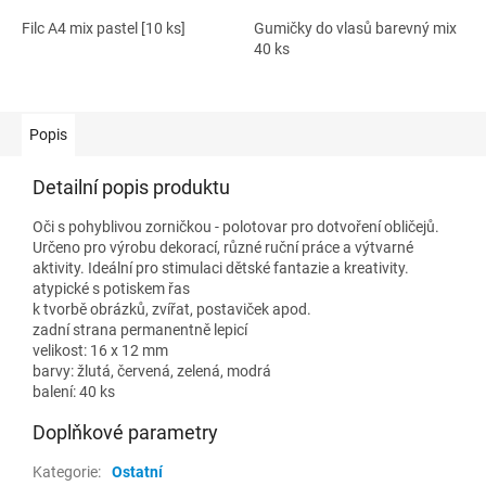
Filc A4 mix pastel [10 ks]
Gumičky do vlasů barevný mix
40 ks
Popis
Detailní popis produktu
Oči s pohyblivou zorničkou - polotovar pro dotvoření obličejů.
Určeno pro výrobu dekorací, různé ruční práce a výtvarné
aktivity. Ideální pro stimulaci dětské fantazie a kreativity.
atypické s potiskem řas
k tvorbě obrázků, zvířat, postaviček apod.
zadní strana permanentně lepicí
velikost: 16 x 12 mm
barvy: žlutá, červená, zelená, modrá
balení: 40 ks
Doplňkové parametry
Kategorie
:
Ostatní