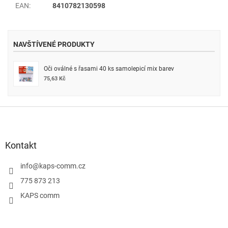
EAN
:
8410782130598
NAVŠTÍVENÉ PRODUKTY
Oči oválné s řasami 40 ks samolepicí mix barev
75,63 Kč
Z
á
p
a
Kontakt
t
í
info
@
kaps-comm.cz
775 873 213
KAPS comm