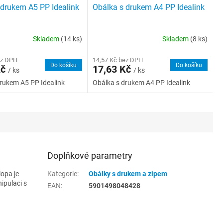
 drukem A5 PP Idealink
Obálka s drukem A4 PP Idealink
Skladem
(14 ks)
Skladem
(8 ks)
ez DPH
14,57 Kč bez DPH
Do košíku
Do košíku
Kč
17,63 Kč
/ ks
/ ks
rukem A5 PP Idealink
Obálka s drukem A4 PP Idealink
Doplňkové parametry
opa je
Kategorie
:
Obálky s drukem a zipem
ipulaci s
EAN
:
5901498048428