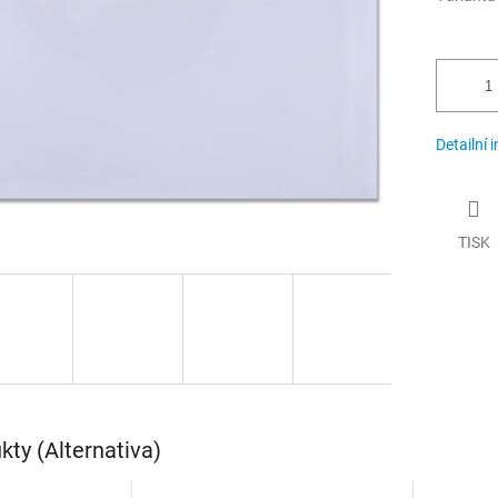
Detailní 
TISK
ty (Alternativa)