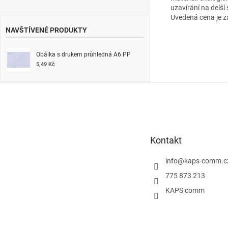
uzavírání na delší
Uvedená cena je z
NAVŠTÍVENÉ PRODUKTY
Obálka s drukem průhledná A6 PP
5,49 Kč
Z
á
p
a
t
Kontakt
í
info
@
kaps-comm.c
775 873 213
KAPS comm