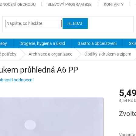
DNOCENÍ OBCHODU
SLEVOVÝ PROGRAM B2B
KONTAKTY
HLEDAT
řeby
Drogerie, hygiena a úklid
Gastro a občerstvení
Skl
é potřeby
Archivace a organizace
Obálky s drukem a zipem
rukem průhledná A6 PP
bnosti hodnocení
5,4
4,54 Kč 
Měrná
Zvolt
cena:
Varianta