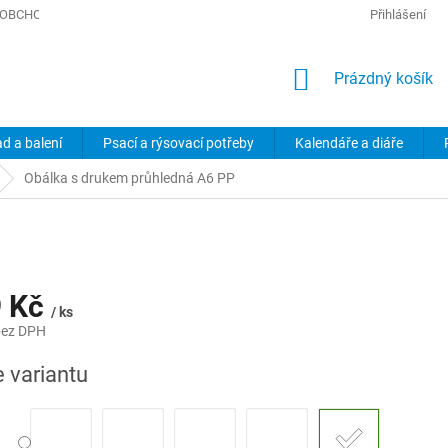
OBCHODNÍ PODMÍNKY
PODMÍNKY OCHRANY OSOBNÍCH ÚDAJŮ
Přihlášení
NÁKUPNÍ
Prázdný košík
KOŠÍK
ad a balení
Psací a rýsovací potřeby
Kalendáře a diáře
Obálka s drukem průhledná A6 PP
9 Kč
/ ks
bez DPH
e variantu