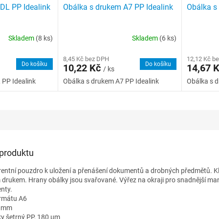
DL PP Idealink
Obálka s drukem A7 PP Idealink
Obálka s
Skladem
(8 ks)
Skladem
(6 ks)
8,45 Kč bez DPH
12,12 Kč b
Do košíku
Do košíku
10,22 Kč
14,67 
/ ks
 PP Idealink
Obálka s drukem A7 PP Idealink
Obálka s d
 produktu
rentní pouzdro k uložení a přenášení dokumentů a drobných předmětů. Kl
drukem. Hrany obálky jsou svařované. Výřez na okraji pro snadnější man
nty.
rmátu A6
5 mm
ky šetrný PP, 180 µm