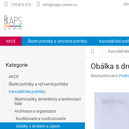
Přejít
HO
775 873 213
info@kaps-comm.cz
na
obsah
AKCE
Školní potřeby a výtvarné potřeby
Kancelářské pot
P
Domů
Kancelářsk
o
Přeskočit
s
Kategorie
Obálka s d
kategorie
t
r
Průměrné
Neohodnoceno
Podro
AKCE
a
hodnocení
Školní potřeby a výtvarné potřeby
n
produktu
Kancelářské potřeby
n
je
0,0
í
Skartovačky, laminátory a laminovací
z
fólie
p
5
a
Archivace a organizace
hvězdiček.
n
Rozlišovače a rozdružovače
e
Obálky s drukem a zipem