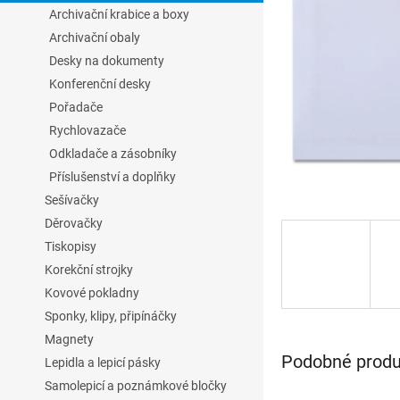
l
Archivační krabice a boxy
Archivační obaly
Desky na dokumenty
Konferenční desky
Pořadače
Rychlovazače
Odkladače a zásobníky
Příslušenství a doplňky
Sešívačky
Děrovačky
Tiskopisy
Korekční strojky
Kovové pokladny
Sponky, klipy, připínáčky
Magnety
Podobné produk
Lepidla a lepicí pásky
Samolepicí a poznámkové bločky