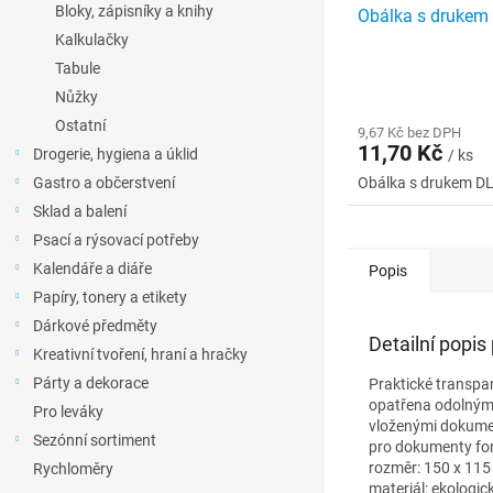
Bloky, zápisníky a knihy
Obálka s drukem 
Kalkulačky
Tabule
Nůžky
Ostatní
9,67 Kč bez DPH
11,70 Kč
Drogerie, hygiena a úklid
/ ks
Gastro a občerstvení
Obálka s drukem DL
Sklad a balení
Psací a rýsovací potřeby
Kalendáře a diáře
Popis
Papíry, tonery a etikety
Dárkové předměty
Detailní popis
Kreativní tvoření, hraní a hračky
Párty a dekorace
Praktické transpa
opatřena odolným 
Pro leváky
vloženými dokume
Sezónní sortiment
pro dokumenty fo
rozměr: 150 x 11
Rychloměry
materiál: ekologic