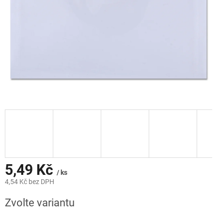
5,49 Kč
/ ks
4,54 Kč bez DPH
Měrná
Zvolte variantu
cena: