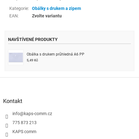
Kategorie
:
Obálky s drukem a zipem
EAN
:
Zvolte variantu
NAVŠTÍVENÉ PRODUKTY
Obálka s drukem průhledná A6 PP
5,49 Kč
Z
á
p
a
Kontakt
t
í
info
@
kaps-comm.cz
775 873 213
KAPS comm