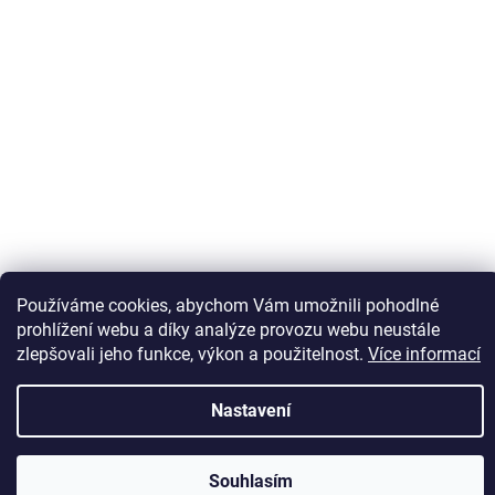
Sledovat na Instagramu
Používáme cookies, abychom Vám umožnili pohodlné
prohlížení webu a díky analýze provozu webu neustále
zlepšovali jeho funkce, výkon a použitelnost.
Více informací
Vytvořil Shoptet
Nastavení
Copyright 2026
Kaps comm
. Všechna práva vyhrazena.
Souhlasím