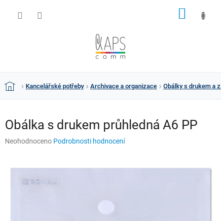
Přejít
NÁKUP
na
obsah
KOŠÍK
Kancelářské potřeby
Archivace a organizace
Obálky s drukem a 
Domů
Obálka s drukem průhledná A6 PP
Průměrné
Neohodnoceno
Podrobnosti hodnocení
hodnocení
produktu
je
0,0
z
5
hvězdiček.