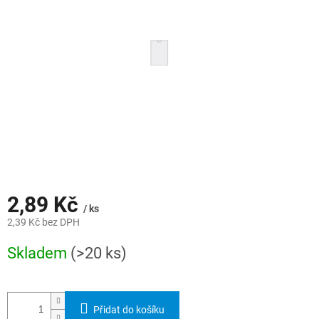
hvězdiček.
2,89 Kč
/ ks
2,39 Kč bez DPH
Měrná
Skladem
(>20 ks)
cena:
Přidat do košíku