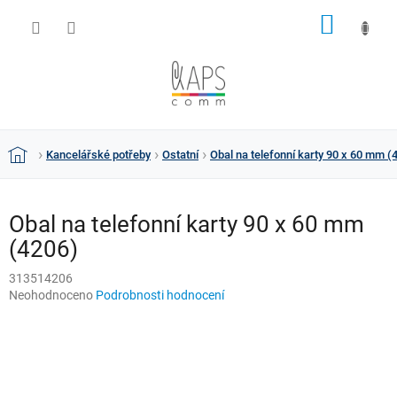
Přejít
NÁKUP
na
obsah
KOŠÍK
Kancelářské potřeby
Ostatní
Obal na telefonní karty 90 x 60 mm (
Domů
Obal na telefonní karty 90 x 60 mm
(4206)
313514206
Průměrné
Neohodnoceno
Podrobnosti hodnocení
hodnocení
produktu
je
0,0
z
5