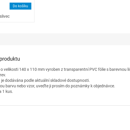
Do košíku
slivec
 produktu
o velikosti 140 x 110 mm vyroben z transparentní PVC fólie s barevnou l
rev.
 je dodávána podle aktuální skladové dostupnosti.
nou barvu nebo vzor, uveďte ji prosím do poznámky k objednávce.
a 1 kus.