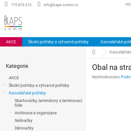
Přejít
HO
775 873 213
info@kaps-comm.cz
na
obsah
AKCE
Školní potřeby a výtvarné potřeby
Kancelářské pot
P
Domů
Kancelářsk
o
Přeskočit
s
Kategorie
Obal na st
kategorie
t
r
Průměrné
Neohodnoceno
Podro
AKCE
a
hodnocení
Školní potřeby a výtvarné potřeby
n
produktu
Kancelářské potřeby
n
je
0,0
í
Skartovačky, laminátory a laminovací
z
fólie
p
5
a
Archivace a organizace
hvězdiček.
n
Sešívačky
e
Děrovačky