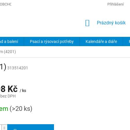
OBCHODNÍ PODMÍNKY
PODMÍNKY OCHRANY OSOBNÍCH ÚDAJŮ
Přihlášení
NÁKUPNÍ
Prázdný košík
KOŠÍK
ad a balení
Psací a rýsovací potřeby
Kalendáře a diáře
em (4201)
1)
313514201
98 Kč
/ ks
 bez DPH
dem
(>20 ks)