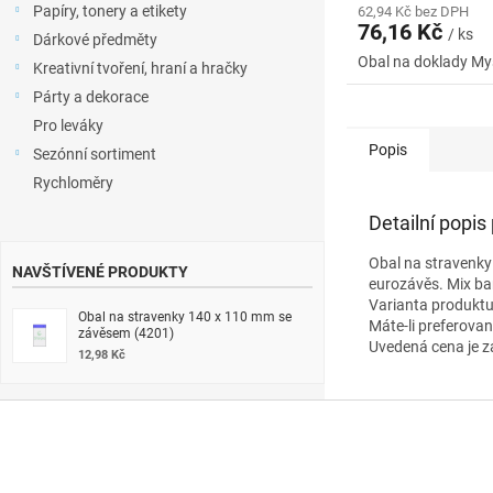
Papíry, tonery a etikety
62,94 Kč bez DPH
76,16 Kč
/ ks
Dárkové předměty
Obal na doklady My
Kreativní tvoření, hraní a hračky
Párty a dekorace
Pro leváky
Popis
Sezónní sortiment
Rychloměry
Detailní popis
Obal na stravenky 
NAVŠTÍVENÉ PRODUKTY
eurozávěs. Mix ba
Varianta produktu
Obal na stravenky 140 x 110 mm se
Máte-li preferova
závěsem (4201)
Uvedená cena je z
12,98 Kč
Z
á
p
a