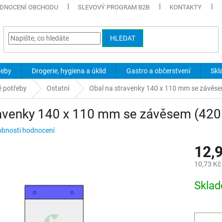
DNOCENÍ OBCHODU
SLEVOVÝ PROGRAM B2B
KONTAKTY
HLEDAT
řeby
Drogerie, hygiena a úklid
Gastro a občerstvení
Skl
é potřeby
Ostatní
Obal na stravenky 140 x 110 mm se závěs
ravenky 140 x 110 mm se závěsem (420
bnosti hodnocení
12,
10,73 Kč
Měrná
Skla
cena: