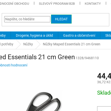
DNOCENÍ OBCHODU
SLEVOVÝ PROGRAM B2B
KONTAKTY
HLEDAT
řeby
Drogerie, hygiena a úklid
Gastro a občerstvení
Skl
é potřeby
Nůžky
Nůžky Maped Essentials 21 cm Green
d Essentials 21 cm Green
1328/9468110
bnosti hodnocení
44,
36,72 Kč
Měrná
Skla
cena: