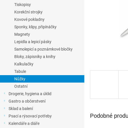
l
Tiskopisy
Korekční strojky
Kovové pokladny
Sponky, klipy, připínáčky
Magnety
Lepidla a lepicí pásky
Samolepicí a poznámkové bločky
Bloky, zápisníky a knihy
Kalkulačky
Tabule
Nůžky
Ostatní
Drogerie, hygiena a úklid
Gastro a občerstvení
Sklad a balení
Podobné produk
Psací a rýsovací potřeby
Kalendáře a diáře