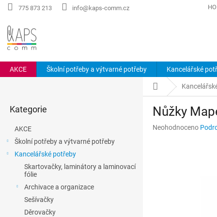
Přejít
HO
775 873 213
info@kaps-comm.cz
na
obsah
AKCE
Školní potřeby a výtvarné potřeby
Kancelářské pot
P
Domů
Kancelářsk
o
Přeskočit
s
Kategorie
Nůžky Mape
kategorie
t
r
Průměrné
Neohodnoceno
Podro
AKCE
a
hodnocení
Školní potřeby a výtvarné potřeby
n
produktu
Kancelářské potřeby
n
je
0,0
í
Skartovačky, laminátory a laminovací
z
fólie
p
5
a
Archivace a organizace
hvězdiček.
n
Sešívačky
e
Děrovačky