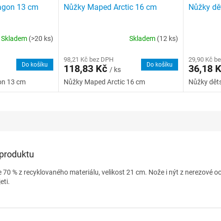
agon 13 cm
Nůžky Maped Arctic 16 cm
Nůžky dě
Skladem
(>20 ks)
Skladem
(12 ks)
98,21 Kč bez DPH
29,90 Kč b
Do košíku
Do košíku
118,83 Kč
36,18 
/ ks
on 13 cm
Nůžky Maped Arctic 16 cm
Nůžky děts
 produktu
70 % z recyklovaného materiálu, velikost 21 cm. Nože i nýt z nerezové oc
eti.