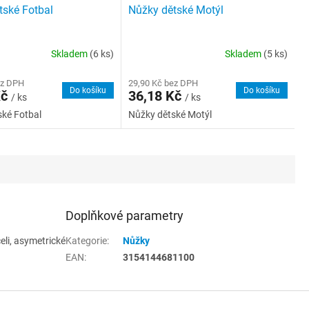
tské Fotbal
Nůžky dětské Motýl
Skladem
(6 ks)
Skladem
(5 ks)
ez DPH
29,90 Kč bez DPH
Do košíku
Do košíku
Kč
36,18 Kč
/ ks
/ ks
ké Fotbal
Nůžky dětské Motýl
Doplňkové parametry
eli, asymetrické
Kategorie
:
Nůžky
EAN
:
3154144681100