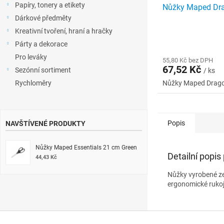
Papíry, tonery a etikety
Nůžky Maped Dr
Dárkové předměty
Kreativní tvoření, hraní a hračky
Párty a dekorace
Pro leváky
55,80 Kč bez DPH
67,52 Kč
Sezónní sortiment
/ ks
Rychloměry
Nůžky Maped Drag
Popis
NAVŠTÍVENÉ PRODUKTY
Nůžky Maped Essentials 21 cm Green
Detailní popis
44,43 Kč
Nůžky vyrobené ze 
ergonomické rukoj
Z