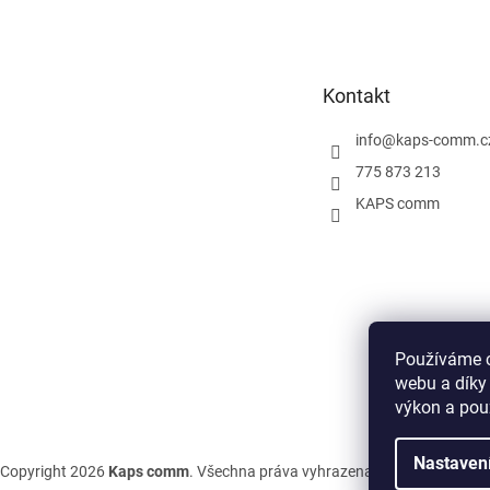
á
p
a
t
Kontakt
í
info
@
kaps-comm.c
775 873 213
KAPS comm
Používáme c
webu a díky
výkon a pou
Nastaven
Copyright 2026
Kaps comm
. Všechna práva vyhrazena.