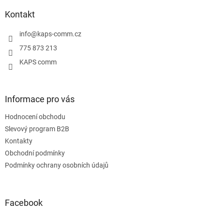
p
a
Kontakt
t
í
info
@
kaps-comm.cz
775 873 213
KAPS comm
Informace pro vás
Hodnocení obchodu
Slevový program B2B
Kontakty
Obchodní podmínky
Podmínky ochrany osobních údajů
Facebook