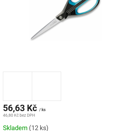
56,63 Kč
/ ks
46,80 Kč bez DPH
Měrná
Skladem
(12 ks)
cena: