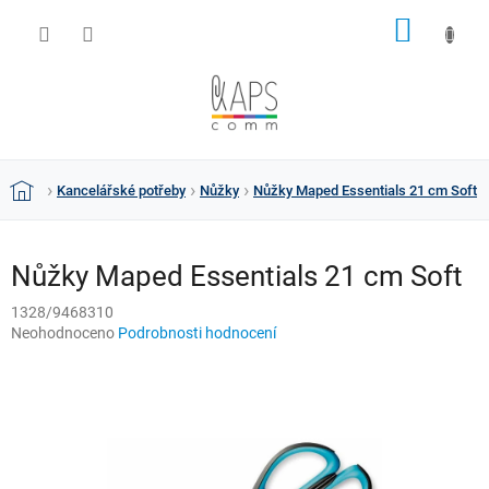
Přejít
NÁKUP
na
obsah
KOŠÍK
Kancelářské potřeby
Nůžky
Nůžky Maped Essentials 21 cm Soft
Domů
Nůžky Maped Essentials 21 cm Soft
1328/9468310
Průměrné
Neohodnoceno
Podrobnosti hodnocení
hodnocení
produktu
je
0,0
z
5
hvězdiček.