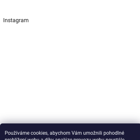
Instagram
Sledovat na Instagramu
Používáme cookies, abychom Vám umožnili pohodlné
prohlížení webu a díky analýze provozu webu neustále